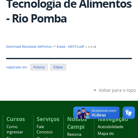
Tecnologia de Alimentos
- Rio Pomba
Download Resultado Definitivo 1° Etapa - MPCTA.pdf
— 213 KB
registrado em:
Reitoria
Editais
Voltar para o topo
Cursos
Serviços
Nossos
Navegação
Campi
Como
Fale
Acessibilidade
ingressar
Conosco
Mapa do
Reitoria