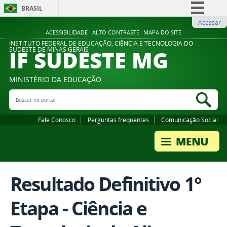
BRASIL
Acessar
Simplifique!
ACESSIBILIDADE
ALTO CONTRASTE
MAPA DO SITE
Comunica BR
INSTITUTO FEDERAL DE EDUCAÇÃO, CIÊNCIA E TECNOLOGIA DO
IF SUDESTE MG
SUDESTE DE MINAS GERAIS
Participe
Acesso à informação
MINISTÉRIO DA EDUCAÇÃO
Legislação
Buscar no portal
Bus
Canais
Fale Conosco
Perguntas frequentes
Comunicação Social
Resultado Definitivo 1°
Etapa - Ciência e