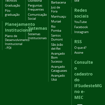
Técnicos
Ouvidoria
site
Barbacena
Graduação
Perguntas
Juiz de
Redes
Frequentes
Pós-
Fora
graduação
Comunicação
sociais
Manhuaçu
Social
Muriaé
YouTube
Planejamento
Rio
Facebook
Sistemas
Institucional
Pomba
Instagram
Sistemas
Santos
Plano de
Institucionais
Dumont
Desenvolvimento
RSS
Institucional
São João
O que é?
- PDI
del-Rei
Assine
Avançado
Bom
Consulte
Sucesso
Avançado
o
Cataguases
cadastro
Avançado
do
Ubá
IFSudesteMG
no e-
MEC