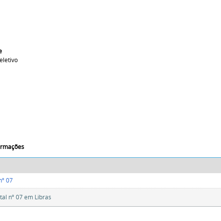
i
e
eletivo
formações
 nº 07
tal nº 07 em Libras