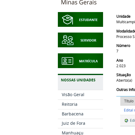
Unidade
Multicamp
Modalidad
Processo S
Número
7
Ano
2.023
Situação
NOSSAS UNIDADES
Aberto(a)
Outras In
Visão Geral
Título
Reitoria
Edital
Barbacena
Edi
Juiz de Fora
Manhuaçu