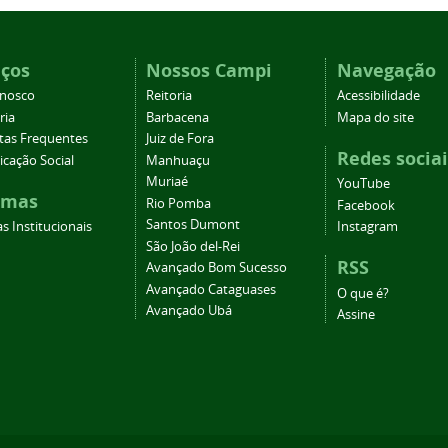
iços
Nossos Campi
Navegação
onosco
Reitoria
Acessibilidade
ria
Barbacena
Mapa do site
tas Frequentes
Juiz de Fora
Redes sociai
cação Social
Manhuaçu
Muriaé
YouTube
emas
Rio Pomba
Facebook
Santos Dumont
s Institucionais
Instagram
São João del-Rei
RSS
Avançado Bom Sucesso
Avançado Cataguases
O que é?
Avançado Ubá
Assine