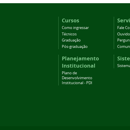
Cursos
Serv
Como ingressar
Fale C
Técnicos
Ouvido
Graduação
Pergun
Pós-graduação
Comuni
Planejamento
Sist
Institucional
Sistema
Plano de
Desenvolvimento
Institucional - PDI