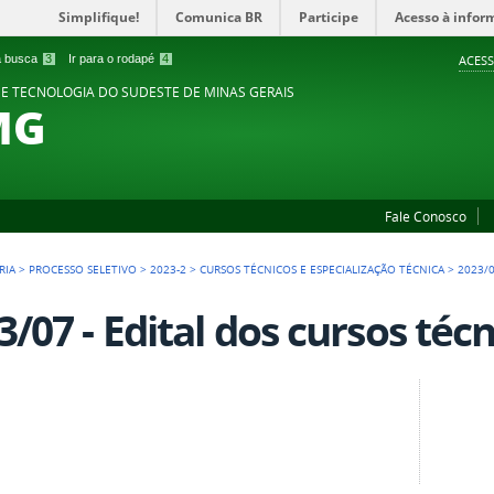
Simplifique!
Comunica BR
Participe
Acesso à infor
 a busca
3
Ir para o rodapé
4
ACESS
 E TECNOLOGIA DO SUDESTE DE MINAS GERAIS
MG
Fale Conosco
RIA
>
PROCESSO SELETIVO
>
2023-2
>
CURSOS TÉCNICOS E ESPECIALIZAÇÃO TÉCNICA
>
2023/0
3/07 - Edital dos cursos téc