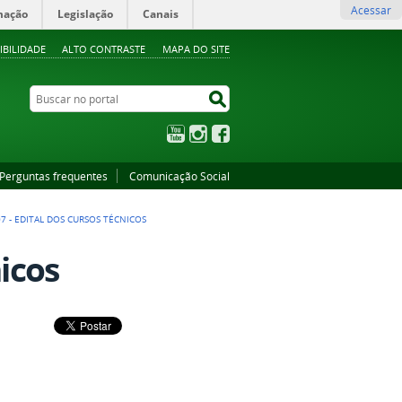
Acessar
mação
Legislação
Canais
IBILIDADE
ALTO CONTRASTE
MAPA DO SITE
Buscar no portal
Buscar no portal
YouTube
Instagram
Facebook
Perguntas frequentes
Comunicação Social
7 - EDITAL DOS CURSOS TÉCNICOS
nicos