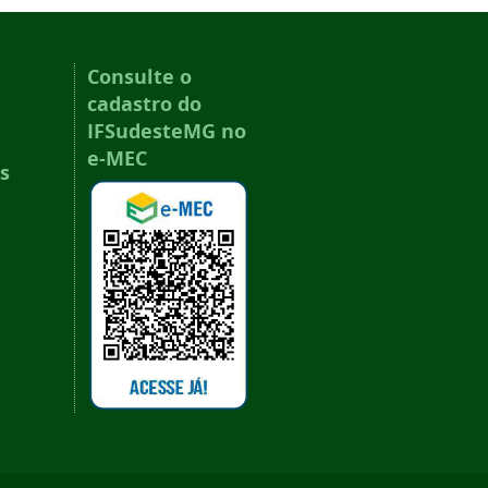
Consulte o
cadastro do
IFSudesteMG no
e-MEC
s