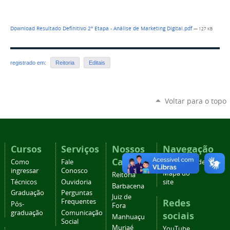
Download Resultado Definitivo 2° Etapa - Análise de Marketing Digital.pdf
— 127 KB
registrado em:
Reitoria
Editais
Voltar para o topo
Cursos
Serviços
Nossos
Navegação
Campi
Como
Fale
Acessibilidade
ingressar
Conosco
Mapa do
Reitoria
Técnicos
Ouvidoria
site
Barbacena
Graduação
Perguntas
Juiz de
Redes
Frequentes
Pós-
Fora
graduação
Comunicação
sociais
Manhuaçu
Social
Muriaé
YouTube