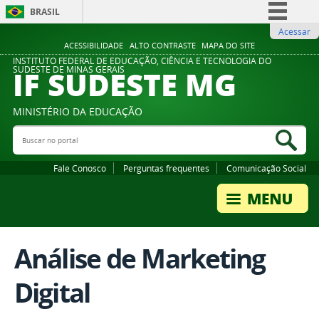
BRASIL
Acessar
Simplifique!
ACESSIBILIDADE
ALTO CONTRASTE
MAPA DO SITE
Comunica BR
INSTITUTO FEDERAL DE EDUCAÇÃO, CIÊNCIA E TECNOLOGIA DO
IF SUDESTE MG
SUDESTE DE MINAS GERAIS
Participe
Acesso à informação
MINISTÉRIO DA EDUCAÇÃO
Legislação
Buscar no portal
Bus
Canais
Fale Conosco
Perguntas frequentes
Comunicação Social
Análise de Marketing
Digital