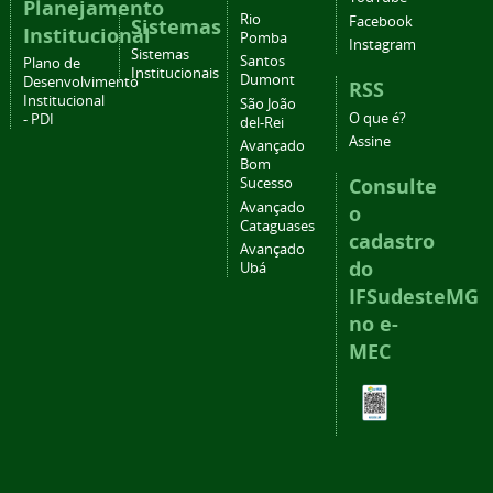
Planejamento
Rio
Facebook
Sistemas
Institucional
Pomba
Instagram
Sistemas
Santos
Plano de
Institucionais
Dumont
Desenvolvimento
RSS
Institucional
São João
O que é?
- PDI
del-Rei
Assine
Avançado
Bom
Consulte
Sucesso
Avançado
o
Cataguases
cadastro
Avançado
do
Ubá
IFSudesteMG
no e-
MEC