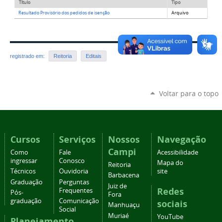
Título
Tipo
Resultado Provisório dos pedidos de isenção
Arquivo
registrado em:
Reitoria
Editais
Voltar para o topo
Cursos
Serviços
Nossos
Navegação
Campi
Como
Fale
Acessibilidade
ingressar
Conosco
Mapa do
Reitoria
Técnicos
Ouvidoria
site
Barbacena
Graduação
Perguntas
Juiz de
Redes
Frequentes
Pós-
Fora
graduação
Comunicação
sociais
Manhuaçu
Social
Muriaé
YouTube
Planejamento