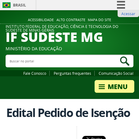
BRASIL
Acessar
Simplifique!
ACESSIBILIDADE
ALTO CONTRASTE
MAPA DO SITE
Comunica BR
INSTITUTO FEDERAL DE EDUCAÇÃO, CIÊNCIA E TECNOLOGIA DO
IF SUDESTE MG
SUDESTE DE MINAS GERAIS
Participe
Acesso à informação
MINISTÉRIO DA EDUCAÇÃO
Legislação
Buscar no portal
Bus
Canais
Fale Conosco
Perguntas frequentes
Comunicação Social
Edital Pedido de Isenção