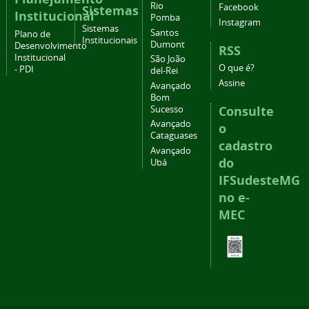
Rio
Facebook
Sistemas
Institucional
Pomba
Instagram
Sistemas
Santos
Plano de
Institucionais
Dumont
Desenvolvimento
RSS
Institucional
São João
O que é?
- PDI
del-Rei
Assine
Avançado
Bom
Consulte
Sucesso
Avançado
o
Cataguases
cadastro
Avançado
do
Ubá
IFSudesteMG
no e-
MEC