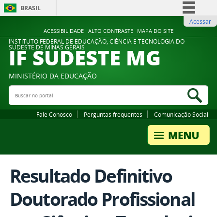
BRASIL
Acessar
Simplifique!
ACESSIBILIDADE
ALTO CONTRASTE
MAPA DO SITE
Comunica BR
INSTITUTO FEDERAL DE EDUCAÇÃO, CIÊNCIA E TECNOLOGIA DO
IF SUDESTE MG
SUDESTE DE MINAS GERAIS
Participe
Acesso à informação
MINISTÉRIO DA EDUCAÇÃO
Legislação
Buscar no portal
Bus
Canais
Fale Conosco
Perguntas frequentes
Comunicação Social
Resultado Definitivo
Doutorado Profissional