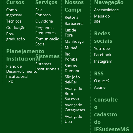
Cursos
Serviços
Nossos
Navegação
Campi
Como
Fale
Acessibilidade
ingressar
Conosco
Mapa do
Reitoria
Técnicos
Ouvidoria
site
Barbacena
Graduação
Perguntas
Juiz de
Redes
Frequentes
Pós-
Fora
graduação
Comunicação
sociais
Manhuaçu
Social
Muriaé
YouTube
Planejamento
Rio
Facebook
Sistemas
Institucional
Pomba
Instagram
Sistemas
Santos
Plano de
Institucionais
Dumont
Desenvolvimento
RSS
Institucional
São João
O que é?
- PDI
del-Rei
Assine
Avançado
Bom
Consulte
Sucesso
Avançado
o
Cataguases
cadastro
Avançado
do
Ubá
IFSudesteMG