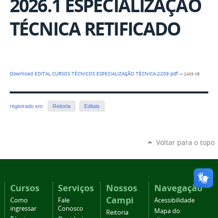
2026.1 ESPECIALIZAÇÃO
TÉCNICA RETIFICADO
Download EDITAL CURSOS TÉCNICOS ESPECIALIZAÇÃO TÉCNICA-2209.pdf
— 2406 KB
registrado em:
Reitoria
Editais
Voltar para o topo
Cursos
Serviços
Nossos
Navegação
Campi
Como
Fale
Acessibilidade
ingressar
Conosco
Mapa do
Reitoria