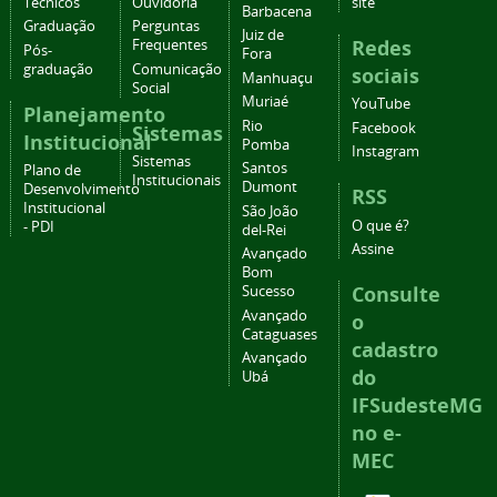
Técnicos
Ouvidoria
site
Barbacena
Graduação
Perguntas
Juiz de
Redes
Frequentes
Pós-
Fora
graduação
Comunicação
sociais
Manhuaçu
Social
Muriaé
YouTube
Planejamento
Rio
Facebook
Sistemas
Institucional
Pomba
Instagram
Sistemas
Santos
Plano de
Institucionais
Dumont
Desenvolvimento
RSS
Institucional
São João
O que é?
- PDI
del-Rei
Assine
Avançado
Bom
Consulte
Sucesso
Avançado
o
Cataguases
cadastro
Avançado
do
Ubá
IFSudesteMG
no e-
MEC