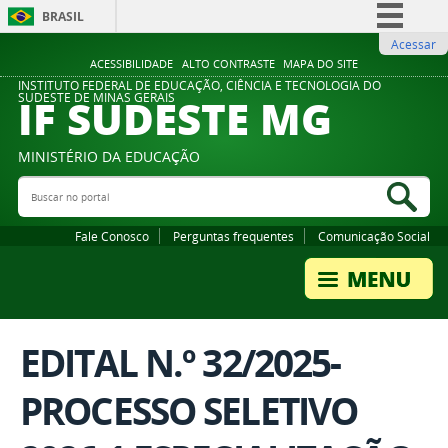
BRASIL
Acessar
Simplifique!
ACESSIBILIDADE
ALTO CONTRASTE
MAPA DO SITE
Comunica BR
INSTITUTO FEDERAL DE EDUCAÇÃO, CIÊNCIA E TECNOLOGIA DO
IF SUDESTE MG
SUDESTE DE MINAS GERAIS
Participe
Acesso à informação
MINISTÉRIO DA EDUCAÇÃO
Legislação
Buscar no portal
Bus
Canais
Fale Conosco
Perguntas frequentes
Comunicação Social
EDITAL N.º 32/2025-
PROCESSO SELETIVO