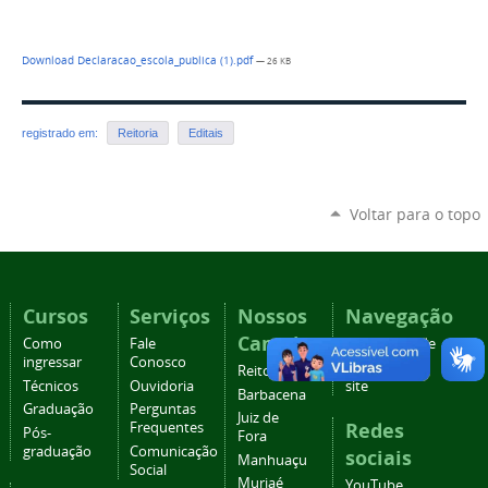
Download Declaracao_escola_publica (1).pdf
— 26 KB
registrado em:
Reitoria
Editais
Voltar para o topo
Cursos
Serviços
Nossos
Navegação
Campi
Como
Fale
Acessibilidade
ingressar
Conosco
Mapa do
Reitoria
Técnicos
Ouvidoria
site
Barbacena
Graduação
Perguntas
Juiz de
Redes
Frequentes
Pós-
Fora
graduação
Comunicação
sociais
Manhuaçu
Social
Muriaé
YouTube