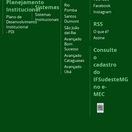
Planejamento
Rio
Facebook
Sistemas
Institucional
Pomba
Instagram
Sistemas
Santos
Plano de
Institucionais
Dumont
Desenvolvimento
RSS
Institucional
São João
O que é?
- PDI
del-Rei
Assine
Avançado
Bom
Consulte
Sucesso
Avançado
o
Cataguases
cadastro
Avançado
do
Ubá
IFSudesteMG
no e-
MEC