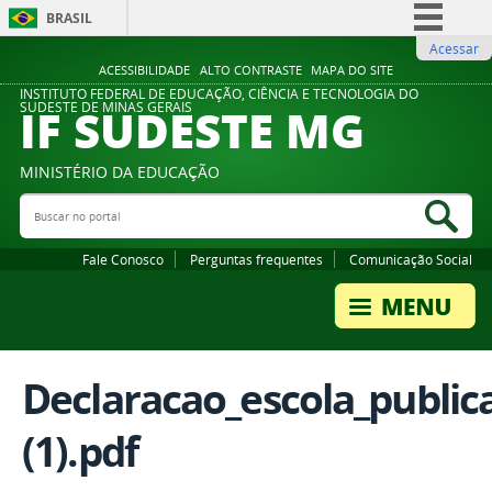
BRASIL
Acessar
Simplifique!
ACESSIBILIDADE
ALTO CONTRASTE
MAPA DO SITE
Comunica BR
INSTITUTO FEDERAL DE EDUCAÇÃO, CIÊNCIA E TECNOLOGIA DO
IF SUDESTE MG
SUDESTE DE MINAS GERAIS
Participe
Acesso à informação
MINISTÉRIO DA EDUCAÇÃO
Legislação
Buscar no portal
Bus
Canais
Fale Conosco
Perguntas frequentes
Comunicação Social
Declaracao_escola_public
(1).pdf