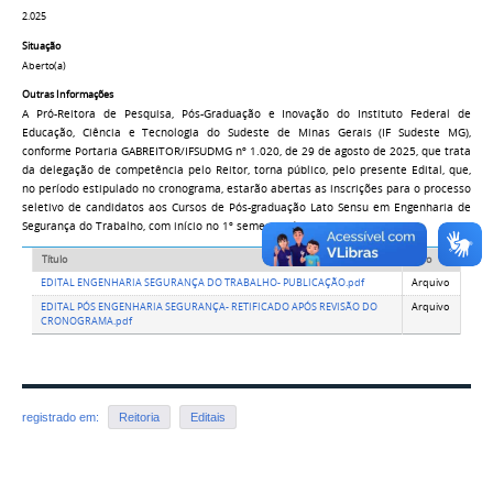
2.025
Situação
Aberto(a)
Outras Informações
A Pró-Reitora de Pesquisa, Pós-Graduação e Inovação do Instituto Federal de
Educação, Ciência e Tecnologia do Sudeste de Minas Gerais (IF Sudeste MG),
conforme Portaria GABREITOR/IFSUDMG nº 1.020, de 29 de agosto de 2025, que trata
da delegação de competência pelo Reitor, torna público, pelo presente Edital, que,
no período estipulado no cronograma, estarão abertas as inscrições para o processo
seletivo de candidatos aos Cursos de Pós-graduação Lato Sensu em Engenharia de
Segurança do Trabalho, com início no 1º semestre de 2026.
Título
Tipo
EDITAL ENGENHARIA SEGURANÇA DO TRABALHO- PUBLICAÇÃO.pdf
Arquivo
EDITAL PÓS ENGENHARIA SEGURANÇA- RETIFICADO APÓS REVISÃO DO
Arquivo
CRONOGRAMA.pdf
registrado em:
Reitoria
Editais