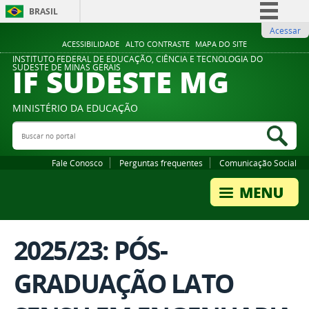
BRASIL
Acessar
Simplifique!
ACESSIBILIDADE
ALTO CONTRASTE
MAPA DO SITE
Comunica BR
INSTITUTO FEDERAL DE EDUCAÇÃO, CIÊNCIA E TECNOLOGIA DO
IF SUDESTE MG
SUDESTE DE MINAS GERAIS
Participe
Acesso à informação
MINISTÉRIO DA EDUCAÇÃO
Legislação
Buscar no portal
Bus
Canais
Fale Conosco
Perguntas frequentes
Comunicação Social
2025/23: PÓS-
GRADUAÇÃO LATO