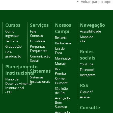
Voltar para o topo
Cursos
Serviços
Nossos
Navegação
Campi
Como
Fale
Acessibilidade
ingressar
Conosco
Mapa do
Reitoria
Técnicos
Ouvidoria
site
Barbacena
Graduação
Perguntas
Juiz de
Redes
Frequentes
Pós-
Fora
graduação
Comunicação
sociais
Manhuaçu
Social
Muriaé
YouTube
Planejamento
Rio
Facebook
Sistemas
Institucional
Pomba
Instagram
Sistemas
Santos
Plano de
Institucionais
Dumont
Desenvolvimento
RSS
Institucional
São João
O que é?
- PDI
del-Rei
Assine
Avançado
Bom
Consulte
Sucesso
Avançado