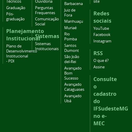
Técnicos
Ouvidoria
site
Barbacena
Graduação
Perguntas
Juiz de
Redes
Frequentes
Pós-
Fora
graduação
Comunicação
sociais
Manhuaçu
Social
Muriaé
YouTube
Planejamento
Rio
Facebook
Sistemas
Institucional
Pomba
Instagram
Sistemas
Santos
Plano de
Institucionais
Dumont
Desenvolvimento
RSS
Institucional
São João
O que é?
- PDI
del-Rei
Assine
Avançado
Bom
Consulte
Sucesso
Avançado
o
Cataguases
cadastro
Avançado
do
Ubá
IFSudesteMG
no e-
MEC