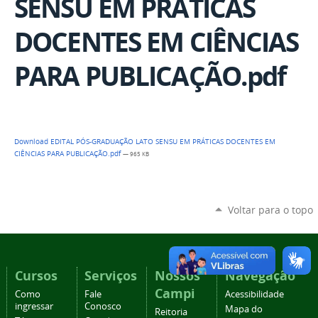
SENSU EM PRÁTICAS
DOCENTES EM CIÊNCIAS
PARA PUBLICAÇÃO.pdf
Download EDITAL PÓS-GRADUAÇÃO LATO SENSU EM PRÁTICAS DOCENTES EM
CIÊNCIAS PARA PUBLICAÇÃO.pdf
— 965 KB
Voltar para o topo
Cursos
Serviços
Nossos
Navegação
Campi
Como
Fale
Acessibilidade
ingressar
Conosco
Mapa do
Reitoria