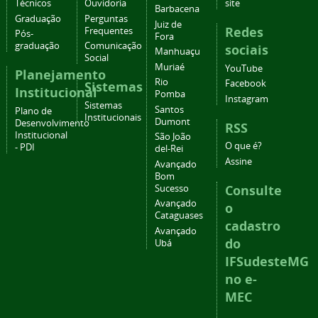
Técnicos
Ouvidoria
site
Barbacena
Graduação
Perguntas
Juiz de
Redes
Frequentes
Pós-
Fora
graduação
Comunicação
sociais
Manhuaçu
Social
Muriaé
YouTube
Planejamento
Rio
Facebook
Sistemas
Institucional
Pomba
Instagram
Sistemas
Santos
Plano de
Institucionais
Dumont
Desenvolvimento
RSS
Institucional
São João
O que é?
- PDI
del-Rei
Assine
Avançado
Bom
Consulte
Sucesso
Avançado
o
Cataguases
cadastro
Avançado
do
Ubá
IFSudesteMG
no e-
MEC