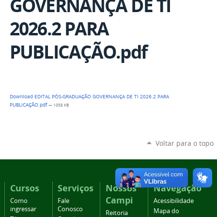
GOVERNANÇA DE TI
2026.2 PARA
PUBLICAÇÃO.pdf
Download EDITAL PÓS-GRADUAÇÃO GOVERNANÇA DE TI 2026.2 PARA
PUBLICAÇÃO.pdf
— 1058 KB
Voltar para o topo
Cursos
Serviços
Nossos
Navegação
Campi
Como
Fale
Acessibilidade
ingressar
Conosco
Mapa do
Reitoria