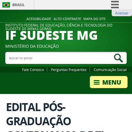
BRASIL
Acessar
Simplifique!
ACESSIBILIDADE
ALTO CONTRASTE
MAPA DO SITE
Comunica BR
INSTITUTO FEDERAL DE EDUCAÇÃO, CIÊNCIA E TECNOLOGIA DO
IF SUDESTE MG
SUDESTE DE MINAS GERAIS
Participe
Acesso à informação
MINISTÉRIO DA EDUCAÇÃO
Legislação
Buscar no portal
Bus
Canais
Fale Conosco
Perguntas frequentes
Comunicação Social
EDITAL PÓS-
GRADUAÇÃO