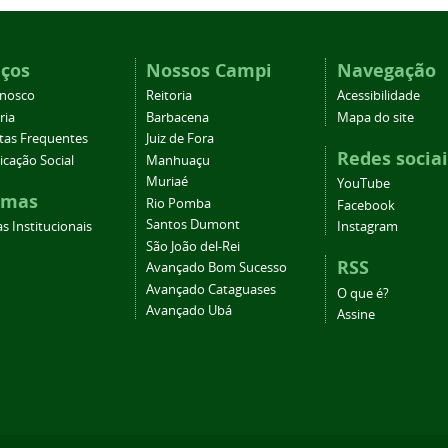
iços
Nossos Campi
Navegação
onosco
Reitoria
Acessibilidade
ria
Barbacena
Mapa do site
tas Frequentes
Juiz de Fora
Redes sociai
cação Social
Manhuaçu
Muriaé
YouTube
emas
Rio Pomba
Facebook
Santos Dumont
s Institucionais
Instagram
São João del-Rei
RSS
Avançado Bom Sucesso
Avançado Cataguases
O que é?
Avançado Ubá
Assine