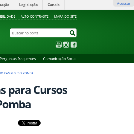
Acessar
mação
Legislação
Canais
IBILIDADE
ALTO CONTRASTE
MAPA DO SITE
Buscar no portal
Buscar no portal
YouTube
Instagram
Facebook
Perguntas frequentes
Comunicação Social
 NO CAMPUS RIO POMBA
as para Cursos
 Pomba