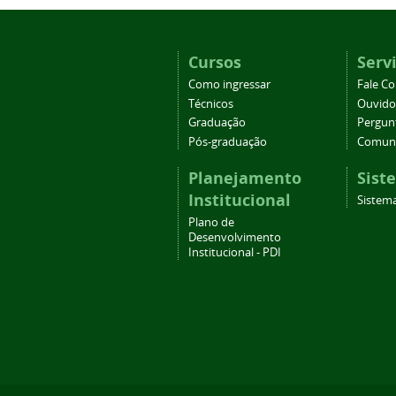
Cursos
Serv
Como ingressar
Fale C
Técnicos
Ouvido
Graduação
Pergun
Pós-graduação
Comuni
Planejamento
Sist
Institucional
Sistema
Plano de
Desenvolvimento
Institucional - PDI