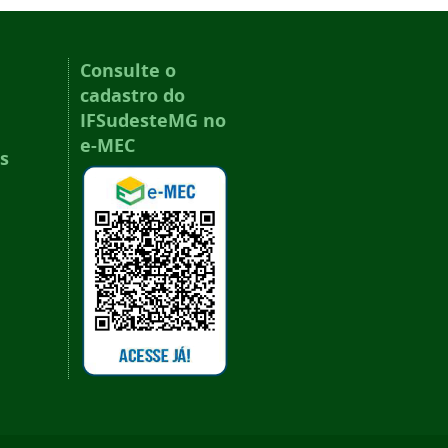
Consulte o
cadastro do
IFSudesteMG no
e-MEC
s