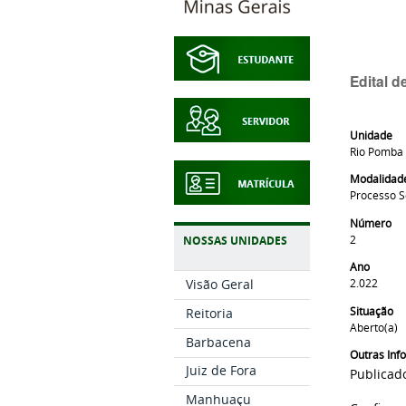
Edital 
Unidade
Rio Pomba
Modalidad
Processo S
Número
2
NOSSAS UNIDADES
Ano
2.022
Visão Geral
Situação
Reitoria
Aberto(a)
Barbacena
Outras In
Juiz de Fora
Publicad
Manhuaçu