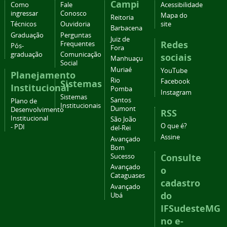
Campi
Como
Fale
Acessibilidade
ingressar
Conosco
Mapa do
Reitoria
Técnicos
Ouvidoria
site
Barbacena
Graduação
Perguntas
Juiz de
Redes
Frequentes
Pós-
Fora
graduação
Comunicação
sociais
Manhuaçu
Social
Muriaé
YouTube
Planejamento
Rio
Facebook
Sistemas
Institucional
Pomba
Instagram
Sistemas
Santos
Plano de
Institucionais
Dumont
Desenvolvimento
RSS
Institucional
São João
O que é?
- PDI
del-Rei
Assine
Avançado
Bom
Consulte
Sucesso
Avançado
o
Cataguases
cadastro
Avançado
do
Ubá
IFSudesteMG
no e-