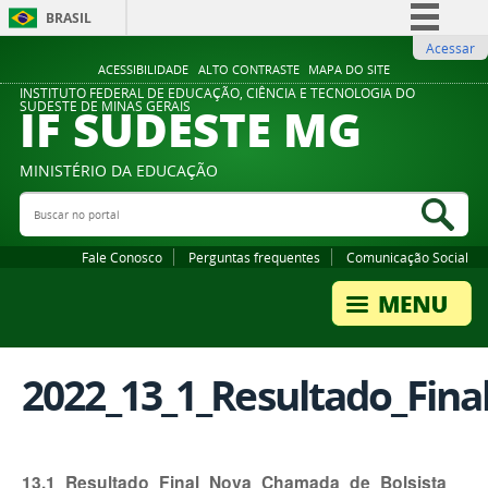
BRASIL
Acessar
Simplifique!
ACESSIBILIDADE
ALTO CONTRASTE
MAPA DO SITE
Comunica BR
INSTITUTO FEDERAL DE EDUCAÇÃO, CIÊNCIA E TECNOLOGIA DO
IF SUDESTE MG
SUDESTE DE MINAS GERAIS
Participe
Acesso à informação
MINISTÉRIO DA EDUCAÇÃO
Legislação
Buscar no portal
Bus
Canais
Fale Conosco
Perguntas frequentes
Comunicação Social
2022_13_1_Resultado_Fin
13.1_Resultado_Final_Nova_Chamada_de_Bolsista