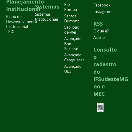
Planejamento
Rio
Facebook
Sistemas
Institucional
Pomba
Instagram
Sistemas
Santos
Plano de
Institucionais
Dumont
Desenvolvimento
RSS
Institucional
São João
O que é?
- PDI
del-Rei
Assine
Avançado
Bom
Consulte
Sucesso
Avançado
o
Cataguases
cadastro
Avançado
do
Ubá
IFSudesteMG
no e-
MEC