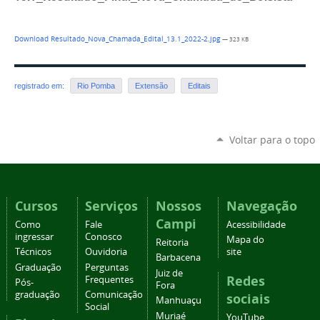
Download Resultado_Nova_Chamada_Edital_13.1_2022-2.jpg
— 323 KB
registrado em:
Rio Pomba
Extensão
Editais
Voltar para o topo
Cursos
Serviços
Nossos
Navegação
Campi
Como
Fale
Acessibilidade
ingressar
Conosco
Mapa do
Reitoria
Técnicos
Ouvidoria
site
Barbacena
Graduação
Perguntas
Juiz de
Redes
Frequentes
Pós-
Fora
graduação
Comunicação
sociais
Manhuaçu
Social
Muriaé
YouTube