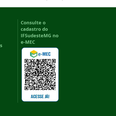
Consulte o
cadastro do
IFSudesteMG no
e-MEC
s