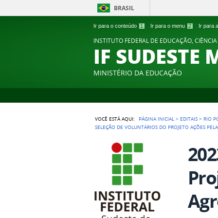
BRASIL
Ir para o conteúdo
1
Ir para o menu
2
Ir para
INSTITUTO FEDERAL DE EDUCAÇÃO, CIÊNCIA
IF SUDESTE 
MINISTÉRIO DA EDUCAÇÃO
VOCÊ ESTÁ AQUI:
PÁGINA INICIAL
>
EDITAIS
>
RIO 
SELEÇÃO DE VOLUNTÁRIOS DO PROJETO AÇÕES PEL
202
Pro
Agr