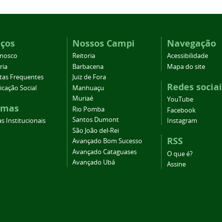
iços
Nossos Campi
Navegação
onosco
Reitoria
Acessibilidade
ria
Barbacena
Mapa do site
tas Frequentes
Juiz de Fora
Redes sociai
cação Social
Manhuaçu
Muriaé
YouTube
emas
Rio Pomba
Facebook
Santos Dumont
s Institucionais
Instagram
São João del-Rei
RSS
Avançado Bom Sucesso
Avançado Cataguases
O que é?
Avançado Ubá
Assine