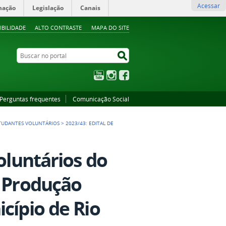
Acessar
mação
Legislação
Canais
IBILIDADE
ALTO CONTRASTE
MAPA DO SITE
Buscar no portal
Buscar no portal
YouTube
Instagram
Facebook
Perguntas frequentes
Comunicação Social
STUDANTES VOLUNTÁRIOS
>
2023/43: EDITAL DE
oluntários do
à Produção
cípio de Rio