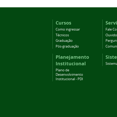
Cursos
Serv
Como ingressar
Fale C
Técnicos
Ouvido
Graduação
Pergun
Pós-graduação
Comuni
Planejamento
Sist
Institucional
Sistema
Plano de
Desenvolvimento
Institucional - PDI