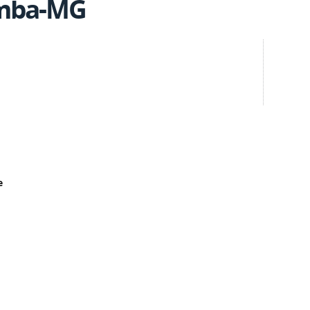
mba-MG
e