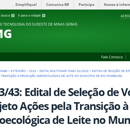
Simplifique!
Comunica BR
Participe
Acesso à infor
 a busca
3
Ir para o rodapé
4
ACESS
 E TECNOLOGIA DO SUDESTE DE MINAS GERAIS
MG
Fale Conosco
POMBA
>
EXTENSÃO
>
2023
>
EDITAL MULTICAMPI PIAEX 02/2023
>
EDITAIS DE SELEÇÃO DE E
A TRANSIÇÃO À PRODUÇÃO AGROECOLÓGICA DE LEITE NO MUNICÍPIO DE RIO POMBA-MG
3/43: Edital de Seleção de V
jeto Ações pela Transição 
oecológica de Leite no Muni