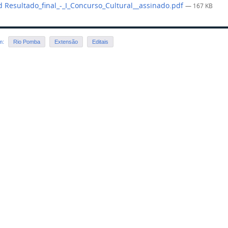
 Resultado_final_-_I_Concurso_Cultural__assinado.pdf
— 167 KB
em:
Rio Pomba
Extensão
Editais