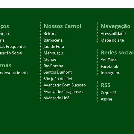
iços
Nossos Campi
Navegação
onosco
Reitoria
Acessibilidade
ria
Barbacena
Mapa do site
tas Frequentes
Juiz de Fora
Redes sociai
cação Social
Manhuaçu
Muriaé
YouTube
emas
Rio Pomba
Facebook
Santos Dumont
s Institucionais
Instagram
São João del-Rei
RSS
Avançado Bom Sucesso
Avançado Cataguases
O que é?
Avançado Ubá
Assine