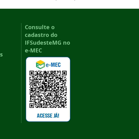
Consulte o
cadastro do
IFSudesteMG no
e-MEC
s