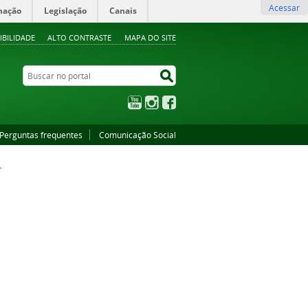
Acessar
mação
Legislação
Canais
IBILIDADE
ALTO CONTRASTE
MAPA DO SITE
Buscar no portal
Buscar no portal
YouTube
Instagram
Facebook
Perguntas frequentes
Comunicação Social
>
A