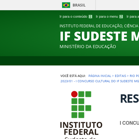
BRASIL
Ir para o conteúdo
1
Ir para o menu
2
Ir para
INSTITUTO FEDERAL DE EDUCAÇÃO, CIÊNCIA
IF SUDESTE 
MINISTÉRIO DA EDUCAÇÃO
VOCÊ ESTÁ AQUI:
PÁGINA INICIAL
>
EDITAIS
>
RIO 
2023/01 - I CONCURSO CULTURAL DO IF SUDESTE M
RES
I CONC