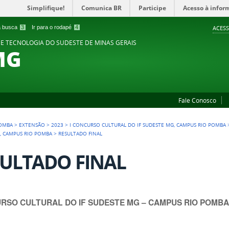
Simplifique!
Comunica BR
Participe
Acesso à infor
 a busca
3
Ir para o rodapé
4
ACESS
 E TECNOLOGIA DO SUDESTE DE MINAS GERAIS
MG
Fale Conosco
POMBA
>
EXTENSÃO
>
2023
>
I CONCURSO CULTURAL DO IF SUDESTE MG, CAMPUS RIO POMBA
G, CAMPUS RIO POMBA
>
RESULTADO FINAL
ULTADO FINAL
URSO CULTURAL DO IF SUDESTE MG – CAMPUS RIO POMB