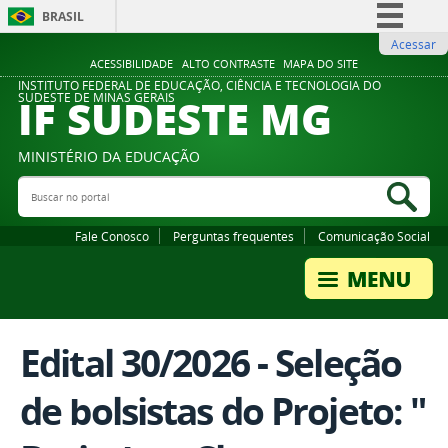
BRASIL
Acessar
Simplifique!
ACESSIBILIDADE
ALTO CONTRASTE
MAPA DO SITE
Comunica BR
INSTITUTO FEDERAL DE EDUCAÇÃO, CIÊNCIA E TECNOLOGIA DO
IF SUDESTE MG
SUDESTE DE MINAS GERAIS
Participe
Acesso à informação
MINISTÉRIO DA EDUCAÇÃO
Legislação
Buscar no portal
Bus
Canais
Fale Conosco
Perguntas frequentes
Comunicação Social
Edital 30/2026 - Seleção
de bolsistas do Projeto: "