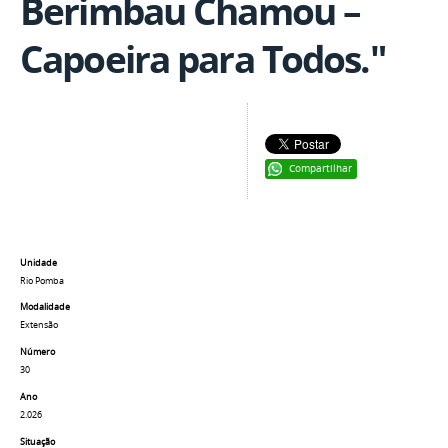
Berimbau Chamou –
Capoeira para Todos."
Compartilhar
Unidade
Rio Pomba
Modalidade
Extensão
Número
30
Ano
2.026
Situação