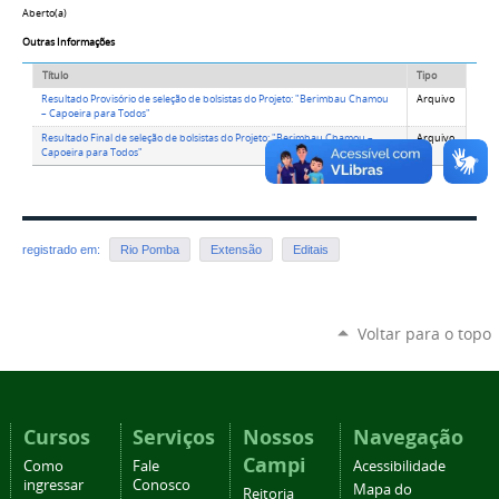
Aberto(a)
Outras Informações
Título
Tipo
Resultado Provisório de seleção de bolsistas do Projeto: "Berimbau Chamou
Arquivo
– Capoeira para Todos"
Resultado Final de seleção de bolsistas do Projeto: "Berimbau Chamou –
Arquivo
Capoeira para Todos"
registrado em:
Rio Pomba
Extensão
Editais
Voltar para o topo
Cursos
Serviços
Nossos
Navegação
Campi
Como
Fale
Acessibilidade
ingressar
Conosco
Mapa do
Reitoria