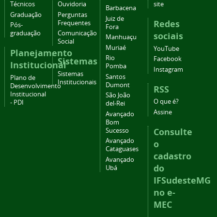
Técnicos
Ouvidoria
site
Barbacena
Graduação
Perguntas
Juiz de
Redes
Frequentes
Pós-
Fora
graduação
Comunicação
sociais
Manhuaçu
Social
Muriaé
YouTube
Planejamento
Rio
Facebook
Sistemas
Institucional
Pomba
Instagram
Sistemas
Santos
Plano de
Institucionais
Dumont
Desenvolvimento
RSS
Institucional
São João
O que é?
- PDI
del-Rei
Assine
Avançado
Bom
Consulte
Sucesso
Avançado
o
Cataguases
cadastro
Avançado
do
Ubá
IFSudesteMG
no e-
MEC