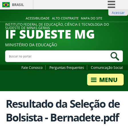
BRASIL
Acessar
Simplifique!
ACESSIBILIDADE
ALTO CONTRASTE
MAPA DO SITE
Comunica BR
INSTITUTO FEDERAL DE EDUCAÇÃO, CIÊNCIA E TECNOLOGIA DO
IF SUDESTE MG
SUDESTE DE MINAS GERAIS
Participe
Acesso à informação
MINISTÉRIO DA EDUCAÇÃO
Legislação
Buscar no portal
Bus
Canais
Fale Conosco
Perguntas frequentes
Comunicação Social
Resultado da Seleção de
Bolsista - Bernadete.pdf