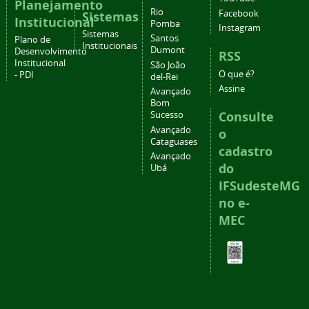
Planejamento
Rio
Facebook
Sistemas
Institucional
Pomba
Instagram
Sistemas
Santos
Plano de
Institucionais
Dumont
Desenvolvimento
RSS
Institucional
São João
O que é?
- PDI
del-Rei
Assine
Avançado
Bom
Consulte
Sucesso
Avançado
o
Cataguases
cadastro
Avançado
do
Ubá
IFSudesteMG
no e-
MEC