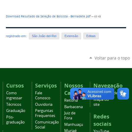
Download Resultado da Seleção de Bolsista - Bernadete.pdf
— 65 KB
registrado em:
São João del-Rei
Extensão
Editais
Voltar para o topo
Cursos
Serviços
Nossos
Navegação
Campi
Como
Fale
Acessibilidade
ingressar
Conosco
Mapa do
Reitoria
Técnicos
Ouvidoria
site
Barbacena
Graduação
Perguntas
Juiz de
Redes
Frequentes
Pós-
Fora
graduação
Comunicação
sociais
Manhuaçu
Social
Muriaé
YouTube