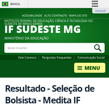
BRASIL
Acessar
Simplifique!
ACESSIBILIDADE
ALTO CONTRASTE
MAPA DO SITE
Comunica BR
INSTITUTO FEDERAL DE EDUCAÇÃO, CIÊNCIA E TECNOLOGIA DO
IF SUDESTE MG
SUDESTE DE MINAS GERAIS
Participe
Acesso à informação
MINISTÉRIO DA EDUCAÇÃO
Legislação
Buscar no portal
Bus
Canais
Fale Conosco
Perguntas frequentes
Comunicação Social
Resultado - Seleção de
Bolsista - Medita IF