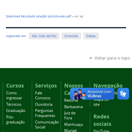
Download Resultado selação bolsista-Alex.pdf
— 401 KB
registrado em:
São João del-Rei
Extensão
Editais
Voltar para o topo
Cursos
Serviços
Nossos
Navegação
Campi
Como
Fale
Acessibilidade
ingressar
Conosco
Mapa do
Reitoria
Técnicos
Ouvidoria
site
Barbacena
Graduação
Perguntas
Juiz de
Redes
Frequentes
Pós-
Fora
graduação
Comunicação
sociais
Manhuaçu
Social
Muriaé
YouTube