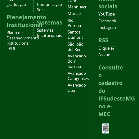
Fora
graduação
Comunicação
sociais
Manhuaçu
Social
Muriaé
YouTube
Planejamento
Rio
Facebook
Sistemas
Institucional
Pomba
Instagram
Sistemas
Santos
Plano de
Institucionais
Dumont
Desenvolvimento
RSS
Institucional
São João
O que é?
- PDI
del-Rei
Assine
Avançado
Bom
Consulte
Sucesso
Avançado
o
Cataguases
cadastro
Avançado
do
Ubá
IFSudesteMG
no e-
MEC