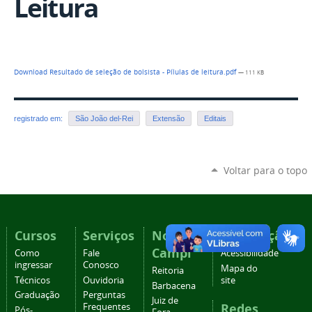
Leitura
Download Resultado de seleção de bolsista - Pílulas de leitura.pdf
— 111 KB
registrado em:
São João del-Rei
Extensão
Editais
Voltar para o topo
Cursos
Serviços
Nossos
Navegação
Campi
Como
Fale
Acessibilidade
ingressar
Conosco
Mapa do
Reitoria
Técnicos
Ouvidoria
site
Barbacena
Graduação
Perguntas
Juiz de
Redes
Frequentes
Pós-