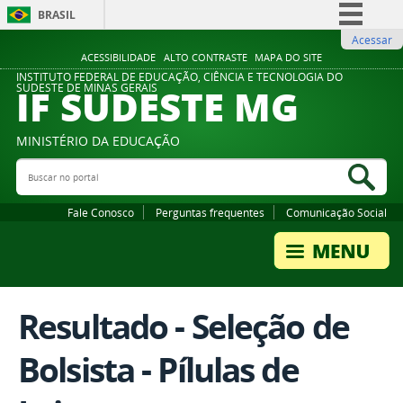
BRASIL
Acessar
Simplifique!
ACESSIBILIDADE
ALTO CONTRASTE
MAPA DO SITE
Comunica BR
INSTITUTO FEDERAL DE EDUCAÇÃO, CIÊNCIA E TECNOLOGIA DO
IF SUDESTE MG
SUDESTE DE MINAS GERAIS
Participe
Acesso à informação
MINISTÉRIO DA EDUCAÇÃO
Legislação
Buscar no portal
Bus
Canais
Fale Conosco
Perguntas frequentes
Comunicação Social
Resultado - Seleção de
Bolsista - Pílulas de