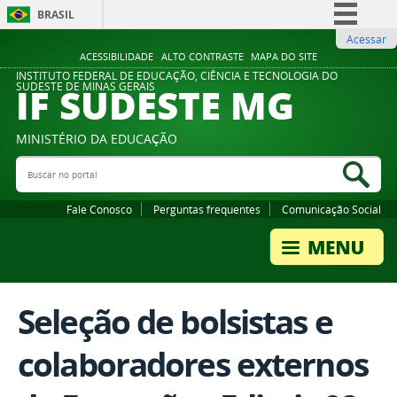
BRASIL
Acessar
Simplifique!
ACESSIBILIDADE
ALTO CONTRASTE
MAPA DO SITE
Comunica BR
INSTITUTO FEDERAL DE EDUCAÇÃO, CIÊNCIA E TECNOLOGIA DO
IF SUDESTE MG
SUDESTE DE MINAS GERAIS
Participe
Acesso à informação
MINISTÉRIO DA EDUCAÇÃO
Legislação
Buscar no portal
Bus
Canais
Fale Conosco
Perguntas frequentes
Comunicação Social
Seleção de bolsistas e
colaboradores externos