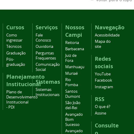
Cursos
Serviços
Nossos
Navegação
Campi
Como
Fale
Acessibilidade
ingressar
Conosco
Mapa do
Reitoria
Técnicos
Ouvidoria
site
Barbacena
Graduação
Perguntas
Juiz de
Redes
Frequentes
Pós-
Fora
graduação
Comunicação
sociais
Manhuaçu
Social
Muriaé
YouTube
Planejamento
Rio
Facebook
Sistemas
Institucional
Pomba
Instagram
Sistemas
Santos
Plano de
Institucionais
Dumont
Desenvolvimento
RSS
Institucional
São João
O que é?
- PDI
del-Rei
Assine
Avançado
Bom
Consulte
Sucesso
Avançado
o