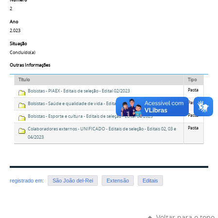
Número
2
Ano
2.023
Situação
Concluído(a)
Outras Informações
Título
Tipo
Pasta
Bolsistas - PIAEX - Editais de seleção - Edital 02/2023
Pasta
Bolsistas - Saúde e qualidade de vida - Editais de seleção - Edital 03/2023
Pasta
Bolsistas - Esporte e cultura - Editais de seleção - Edital 04/2023
Pasta
Colaboradores externos - UNIFICADO - Editais de seleção - Editais 02, 03 e
04/2023
registrado em:
São João del-Rei
Extensão
Editais
Voltar para o topo