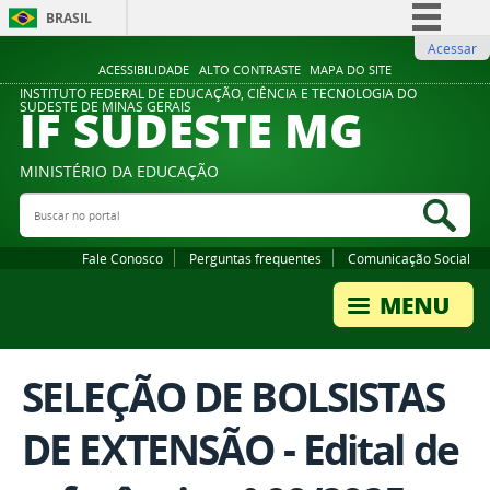
BRASIL
Acessar
Simplifique!
ACESSIBILIDADE
ALTO CONTRASTE
MAPA DO SITE
Comunica BR
INSTITUTO FEDERAL DE EDUCAÇÃO, CIÊNCIA E TECNOLOGIA DO
IF SUDESTE MG
SUDESTE DE MINAS GERAIS
Participe
Acesso à informação
MINISTÉRIO DA EDUCAÇÃO
Legislação
Buscar no portal
Bus
Canais
Fale Conosco
Perguntas frequentes
Comunicação Social
SELEÇÃO DE BOLSISTAS
DE EXTENSÃO - Edital de