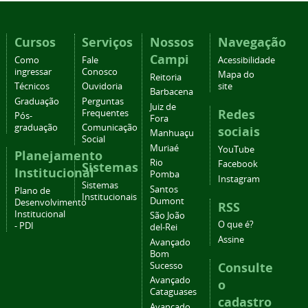
Cursos
Serviços
Nossos
Navegação
Campi
Como
Fale
Acessibilidade
ingressar
Conosco
Mapa do
Reitoria
Técnicos
Ouvidoria
site
Barbacena
Graduação
Perguntas
Juiz de
Redes
Frequentes
Pós-
Fora
graduação
Comunicação
sociais
Manhuaçu
Social
Muriaé
YouTube
Planejamento
Rio
Facebook
Sistemas
Institucional
Pomba
Instagram
Sistemas
Santos
Plano de
Institucionais
Dumont
Desenvolvimento
RSS
Institucional
São João
O que é?
- PDI
del-Rei
Assine
Avançado
Bom
Consulte
Sucesso
Avançado
o
Cataguases
cadastro
Avançado