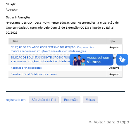
Situação
Aberto(a)
Outras Informações
"Programa DENGO - Desenvolvimento Educacional Negro/indígena e Geração de
Oportunidades", aprovado pelo Comitê de Extensão (COEX) e ligado ao Edital
00/2025
Título
Tipo
SELEÇÃO DE COLABORADOR EXTERNO DO PROJETO : Corpo tambor:
Arquivo
música e cena na construção artística e de identidades negras
​SELEÇÃO DE BOLSISTAS DE EXTENSÃO DO PROJETO: Corpo tambor: música
Arquivo
e cena na construção artística e de identidades negras
Resultado Final : Bolsistas
Arquivo
Resultado Final: Colaborador externo
Arquivo
registrado em:
São João del-Rei
Extensão
Editais
Voltar para o topo