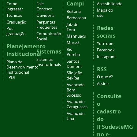
Campi
Como
Fale
Acessibilidade
ingressar
Conosco
Mapa do
Reitoria
Técnicos
Ouvidoria
site
Barbacena
Graduação
Perguntas
Juiz de
Redes
Frequentes
Pós-
Fora
graduação
Comunicação
sociais
Manhuaçu
Social
Muriaé
YouTube
Planejamento
Rio
Facebook
Sistemas
Institucional
Pomba
Instagram
Sistemas
Santos
Plano de
Institucionais
Dumont
Desenvolvimento
RSS
Institucional
São João
O que é?
- PDI
del-Rei
Assine
Avançado
Bom
Consulte
Sucesso
Avançado
o
Cataguases
cadastro
Avançado
do
Ubá
IFSudesteMG
no e-