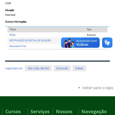
2.026
Situação
Aberto(a)
Outras Informações
Título
Tipo
Edital
Arquivo
RETIFICAÇÃO DO EDITAL DE SELEÇÃO
Arquivo
Resultado Final
Arquivo
registrado em:
São João del-Rei
Extensão
Editais
Voltar para o topo
Cursos
Serviços
Nossos
Navegação