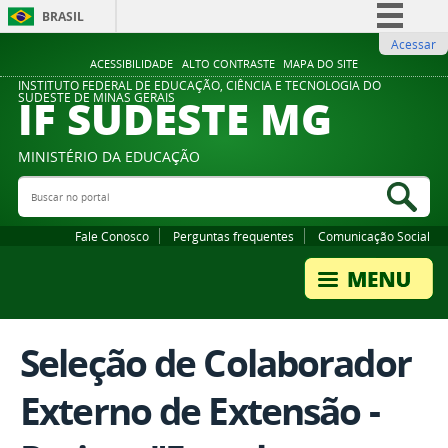
BRASIL
Acessar
Simplifique!
ACESSIBILIDADE
ALTO CONTRASTE
MAPA DO SITE
Comunica BR
INSTITUTO FEDERAL DE EDUCAÇÃO, CIÊNCIA E TECNOLOGIA DO
IF SUDESTE MG
SUDESTE DE MINAS GERAIS
Participe
Acesso à informação
MINISTÉRIO DA EDUCAÇÃO
Legislação
Buscar no portal
Bus
Canais
Fale Conosco
Perguntas frequentes
Comunicação Social
Seleção de Colaborador
Externo de Extensão -