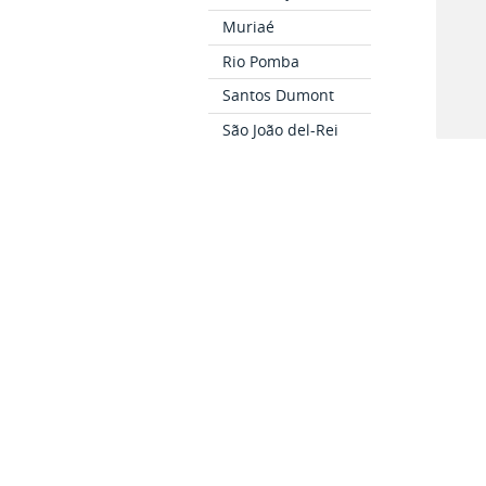
Muriaé
Rio Pomba
Santos Dumont
São João del-Rei
Bom Sucesso
Notí
Cataguases
Ubá
CURSOS
Como Ingressar
Cursos Técnicos
14
Cursos de
Pr
Graduação
par