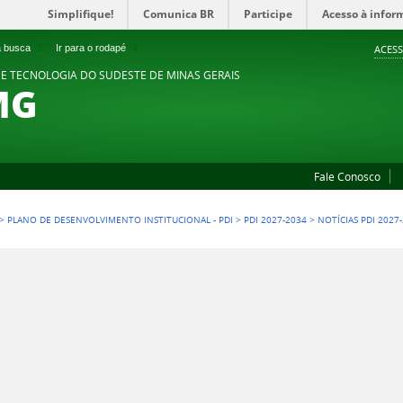
Simplifique!
Comunica BR
Participe
Acesso à infor
 a busca
3
Ir para o rodapé
4
ACESS
 E TECNOLOGIA DO SUDESTE DE MINAS GERAIS
MG
Fale Conosco
>
PLANO DE DESENVOLVIMENTO INSTITUCIONAL - PDI
>
PDI 2027-2034
>
NOTÍCIAS PDI 2027