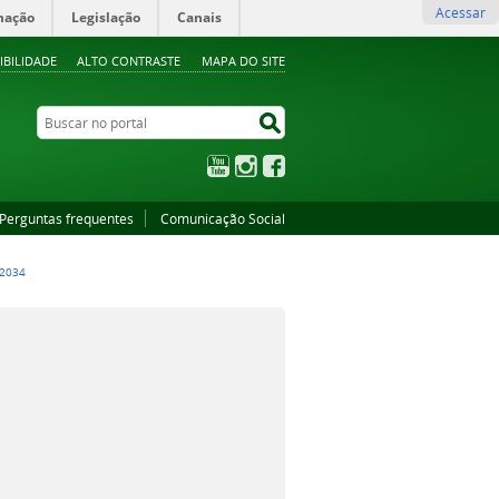
Acessar
mação
Legislação
Canais
IBILIDADE
ALTO CONTRASTE
MAPA DO SITE
Buscar no portal
Buscar no portal
YouTube
Instagram
Facebook
Perguntas frequentes
Comunicação Social
-2034