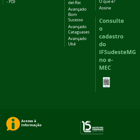
O que é?
- PDI
del-Rei
Assine
Avançado
Bom
Consulte
Sucesso
Avançado
o
Cataguases
cadastro
Avançado
do
Ubá
IFSudesteMG
no e-
MEC