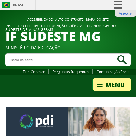
BRASIL
Acessar
Simplifique!
ACESSIBILIDADE
ALTO CONTRASTE
MAPA DO SITE
Comunica BR
INSTITUTO FEDERAL DE EDUCAÇÃO, CIÊNCIA E TECNOLOGIA DO
IF SUDESTE MG
SUDESTE DE MINAS GERAIS
Participe
Acesso à informação
MINISTÉRIO DA EDUCAÇÃO
Legislação
Buscar no portal
Bus
Canais
Fale Conosco
Perguntas frequentes
Comunicação Social