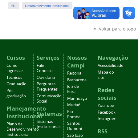
PDI
Desenvolvimento Institucional
Voltar para o topo
Cursos
Serviços
Nossos
Navegação
Campi
Como
Fale
Acessibilidade
ingressar
Conosco
Mapa do
Reitoria
Técnicos
Ouvidoria
site
Barbacena
Graduação
Perguntas
Juiz de
Redes
Frequentes
Pós-
Fora
graduação
Comunicação
sociais
Manhuaçu
Social
Muriaé
YouTube
Planejamento
Rio
Facebook
Sistemas
Institucional
Pomba
Instagram
Sistemas
Santos
Plano de
Institucionais
Dumont
Desenvolvimento
RSS
Institucional
São João