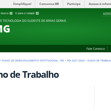
Simplifique!
Comunica BR
Participe
Acesso à infor
 a busca
3
Ir para o rodapé
4
ACESS
 E TECNOLOGIA DO SUDESTE DE MINAS GERAIS
MG
Fale Conosco
>
PLANO DE DESENVOLVIMENTO INSTITUCIONAL - PDI
>
PDI 2027-2034
>
PLANO DE TRABAL
no de Trabalho