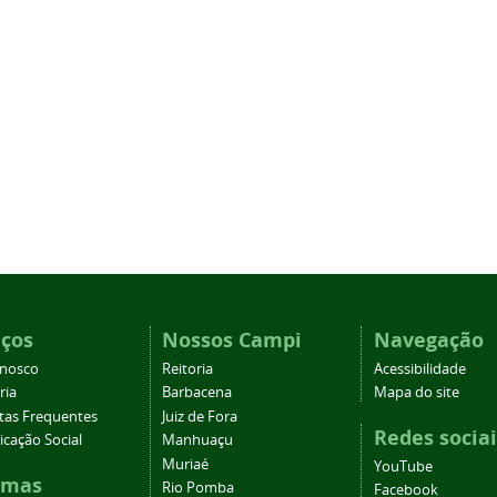
iços
Nossos Campi
Navegação
onosco
Reitoria
Acessibilidade
ria
Barbacena
Mapa do site
tas Frequentes
Juiz de Fora
Redes sociai
cação Social
Manhuaçu
Muriaé
YouTube
emas
Rio Pomba
Facebook