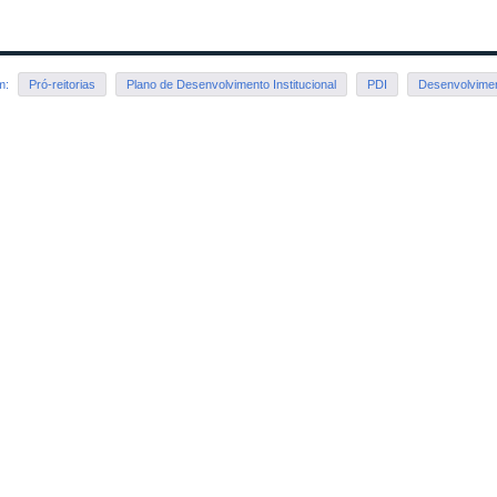
em:
Pró-reitorias
Plano de Desenvolvimento Institucional
PDI
Desenvolviment