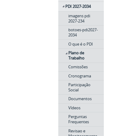
PDI 2027-2034
imagens pdi
2027-234
botoes-pdi2027-
2034
O que é o PDI
Plano de
Trabalho
Comissões
Cronograma
Participação
Social
Documentos
Vídeos
Perguntas
Frequentes
Revisao e
Monitoramento