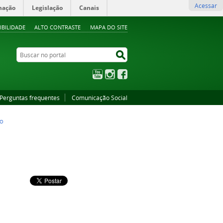
Acessar
mação
Legislação
Canais
IBILIDADE
ALTO CONTRASTE
MAPA DO SITE
Buscar no portal
Buscar no portal
YouTube
Instagram
Facebook
Perguntas frequentes
Comunicação Social
HO