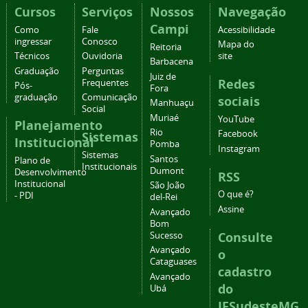
Cursos
Serviços
Nossos
Navegação
Campi
Como
Fale
Acessibilidade
ingressar
Conosco
Mapa do
Reitoria
Técnicos
Ouvidoria
site
Barbacena
Graduação
Perguntas
Juiz de
Redes
Frequentes
Pós-
Fora
graduação
Comunicação
sociais
Manhuaçu
Social
Muriaé
YouTube
Planejamento
Rio
Facebook
Sistemas
Institucional
Pomba
Instagram
Sistemas
Santos
Plano de
Institucionais
Dumont
Desenvolvimento
RSS
Institucional
São João
O que é?
- PDI
del-Rei
Assine
Avançado
Bom
Consulte
Sucesso
Avançado
o
Cataguases
cadastro
Avançado
do
Ubá
IFSudesteMG