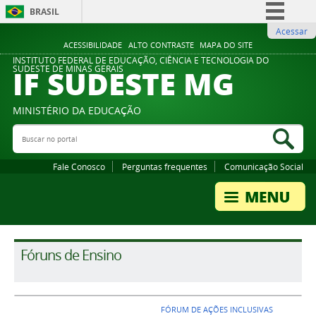
BRASIL
Acessar
Simplifique!
ACESSIBILIDADE
ALTO CONTRASTE
MAPA DO SITE
Comunica BR
INSTITUTO FEDERAL DE EDUCAÇÃO, CIÊNCIA E TECNOLOGIA DO
IF SUDESTE MG
SUDESTE DE MINAS GERAIS
Participe
Acesso à informação
MINISTÉRIO DA EDUCAÇÃO
Legislação
Buscar no portal
Bus
Canais
Fale Conosco
Perguntas frequentes
Comunicação Social
Fóruns de Ensino
FÓRUM DE AÇÕES INCLUSIVAS