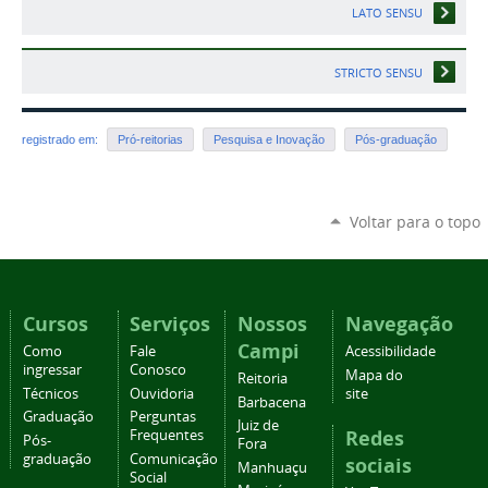
LATO SENSU
STRICTO SENSU
registrado em:
Pró-reitorias
Pesquisa e Inovação
Pós-graduação
Voltar para o topo
Cursos
Serviços
Nossos
Navegação
Campi
Como
Fale
Acessibilidade
ingressar
Conosco
Mapa do
Reitoria
Técnicos
Ouvidoria
site
Barbacena
Graduação
Perguntas
Juiz de
Redes
Frequentes
Pós-
Fora
graduação
Comunicação
sociais
Manhuaçu
Social