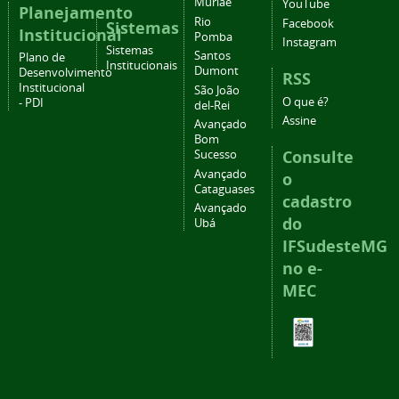
Muriaé
YouTube
Planejamento
Rio
Facebook
Sistemas
Institucional
Pomba
Instagram
Sistemas
Santos
Plano de
Institucionais
Dumont
Desenvolvimento
RSS
Institucional
São João
O que é?
- PDI
del-Rei
Assine
Avançado
Bom
Consulte
Sucesso
Avançado
o
Cataguases
cadastro
Avançado
do
Ubá
IFSudesteMG
no e-
MEC