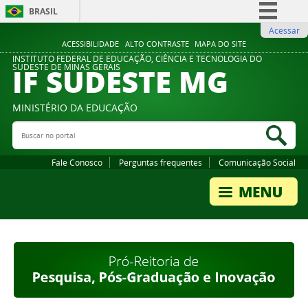
BRASIL
Acessar
Simplifique!
ACESSIBILIDADE
ALTO CONTRASTE
MAPA DO SITE
Comunica BR
INSTITUTO FEDERAL DE EDUCAÇÃO, CIÊNCIA E TECNOLOGIA DO
IF SUDESTE MG
SUDESTE DE MINAS GERAIS
Participe
Acesso à informação
MINISTÉRIO DA EDUCAÇÃO
Legislação
Buscar no portal
Bus
Canais
Fale Conosco
Perguntas frequentes
Comunicação Social