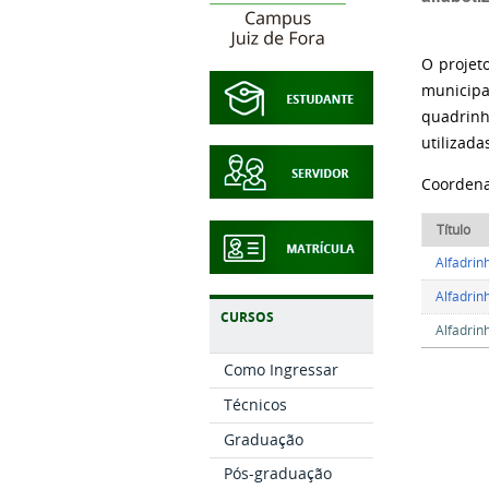
O projet
municip
quadrin
utilizad
Coordena
Título
Alfadrin
Alfadrin
CURSOS
Alfadrin
Como Ingressar
Técnicos
Graduação
Pós-graduação