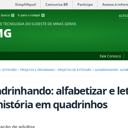
Simplifique!
Comunica BR
Participe
Acesso à infor
 a busca
3
Ir para o rodapé
4
ACESS
 E TECNOLOGIA DO SUDESTE DE MINAS GERAIS
MG
Fale Conosco
>
EXTENSÃO
>
PROJETOS E PROGRAMAS
>
PROJETOS DE EXTENSÃO
>
ALFADRINHANDO: ALFAB
adrinhando: alfabetizar e le
história em quadrinhos
zação de adultos