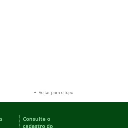
Voltar para o topo
s
Consulte o
cadastro do