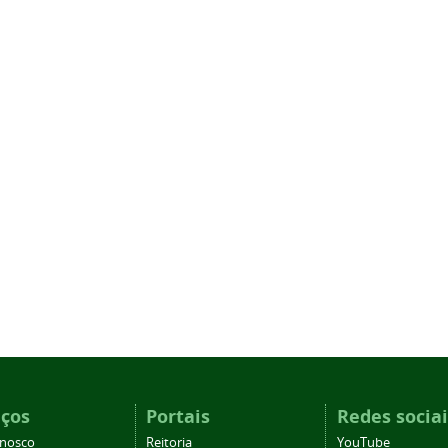
iços
Portais
Redes sociai
onosco
Reitoria
YouTube