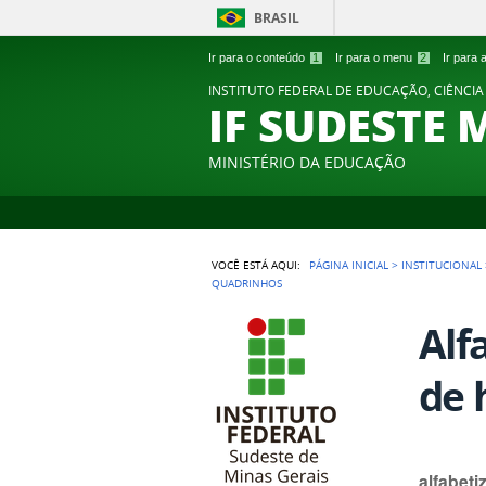
BRASIL
Ir para o conteúdo
1
Ir para o menu
2
Ir para
INSTITUTO FEDERAL DE EDUCAÇÃO, CIÊNCIA
IF SUDESTE 
MINISTÉRIO DA EDUCAÇÃO
VOCÊ ESTÁ AQUI:
PÁGINA INICIAL
>
INSTITUCIONAL
QUADRINHOS
Alf
de 
alfabeti