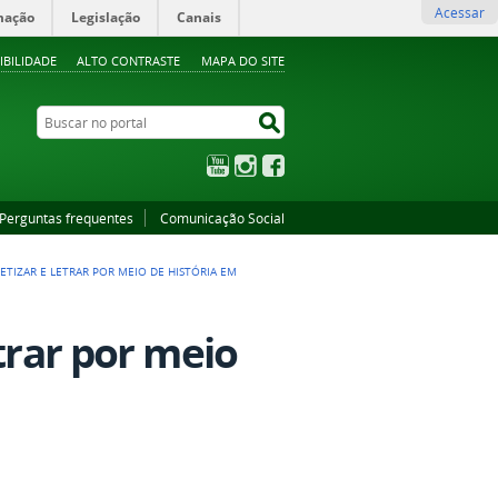
Acessar
mação
Legislação
Canais
IBILIDADE
ALTO CONTRASTE
MAPA DO SITE
Buscar no portal
Buscar no portal
YouTube
Instagram
Facebook
Perguntas frequentes
Comunicação Social
ETIZAR E LETRAR POR MEIO DE HISTÓRIA EM
trar por meio