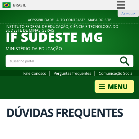
BRASIL
Acessar
Simplifique!
ACESSIBILIDADE
ALTO CONTRASTE
MAPA DO SITE
Comunica BR
INSTITUTO FEDERAL DE EDUCAÇÃO, CIÊNCIA E TECNOLOGIA DO
IF SUDESTE MG
SUDESTE DE MINAS GERAIS
Participe
Acesso à informação
MINISTÉRIO DA EDUCAÇÃO
Legislação
Buscar no portal
Bus
Canais
Fale Conosco
Perguntas frequentes
Comunicação Social
DÚVIDAS FREQUENTES