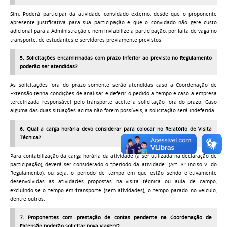
Sim. Poderá participar da atividade convidado externo, desde que o proponente
apresente justificativa para sua participação e que o convidado não gere custo
adicional para a Administração e nem inviabilize a participação, por falta de vaga no
transporte, de estudantes e servidores previamente previstos.
5. Solicitações encaminhadas com prazo inferior ao previsto no Regulamento
poderão ser atendidas?
As solicitações fora do prazo somente serão atendidas caso a Coordenação de
Extensão tenha condições de analisar e deferir o pedido a tempo e caso a empresa
terceirizada responsável pelo transporte aceite a solicitação fora do prazo. Caso
alguma das duas situações acima não forem possíveis, a solicitação será indeferida.
6. Qual a carga horária devo considerar para colocar no Relatório de Visita
Técnica?
Para contabilização da carga horária da atividade (a ser utilizada na declaração de
participação), deverá ser considerado o “período da atividade” (Art. 3º inciso VI do
Regulamento), ou seja, o período de tempo em que estão sendo efetivamente
desenvolvidas as atividades propostas na visita técnica ou aula de campo,
excluindo-se o tempo em transporte (sem atividades), o tempo parado no veículo,
dentre outros.
7. Proponentes com prestação de contas pendente na Coordenação de
Extensão poderão solicitar nova viagem?