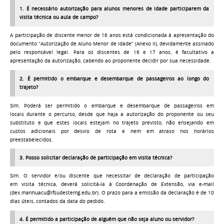
1. É necessário autorização para alunos menores de idade participarem da
visita técnica ou aula de campo?
A participação de discente menor de 16 anos está condicionada à apresentação do
documento “Autorização de Aluno Menor de Idade” (Anexo II), devidamente assinado
pelo responsável legal. Para os discentes de 16 e 17 anos, é facultativo a
apresentação da autorização, cabendo ao proponente decidir por sua necessidade.
2. É permitido o embarque e desembarque de passageiros ao longo do
trajeto?
Sim.
Poderá ser permitido o embarque e desembarque de passageiros em
locais durante o percurso, desde que haja a autorização do proponente ou seu
substituto e que estes locais estejam no trajeto previsto, não ensejando em
custos adicionais por desvio de rota e nem em atraso nos horários
preestabelecidos.
3. Posso solicitar declaração de participação em visita técnica?
Sim. O servidor e/ou discente que necessitar de declaração de participação
em visita técnica, deverá solicitá-la à Coordenação de Extensão, via e-mail
(dex.manhuacu@ifsudestemg.edu.br). O prazo para a emissão da declaração é de 10
dias úteis, contados da data do pedido.
4. É permitido a participação de alguém que não seja aluno ou servidor?