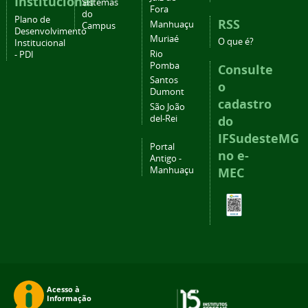
Institucional
Sistemas
Fora
do
Plano de
RSS
Manhuaçu
Campus
Desenvolvimento
Muriaé
O que é?
Institucional
Rio
- PDI
Pomba
Consulte
Santos
o
Dumont
cadastro
São João
del-Rei
do
IFSudesteMG
Portal
no e-
Antigo -
Manhuaçu
MEC