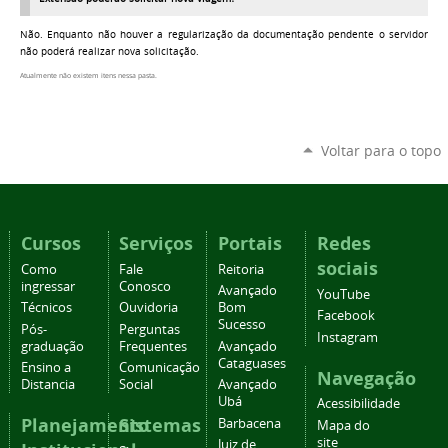
Não. Enquanto não houver a regularização da documentação pendente o servidor
não poderá realizar nova solicitação.
Atualmente não existem itens nessa pasta.
Voltar para o topo
Cursos
Serviços
Portais
Redes
sociais
Como
Fale
Reitoria
ingressar
Conosco
Avançado
YouTube
Técnicos
Ouvidoria
Bom
Facebook
Sucesso
Pós-
Perguntas
Instagram
graduação
Frequentes
Avançado
Cataguases
Ensino a
Comunicação
Navegação
Distancia
Social
Avançado
Ubá
Acessibilidade
Planejamento
Sistemas
Barbacena
Mapa do
site
Juiz de