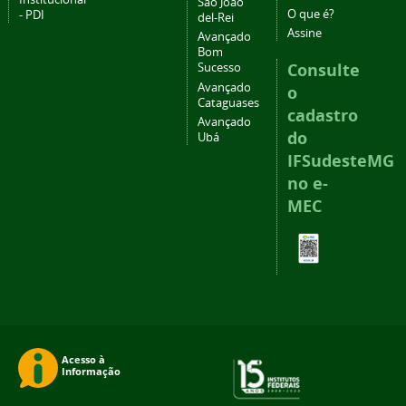
São João
O que é?
- PDI
del-Rei
Assine
Avançado
Bom
Consulte
Sucesso
Avançado
o
Cataguases
cadastro
Avançado
do
Ubá
IFSudesteMG
no e-
MEC