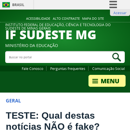
BRASIL
Acessar
Simplifique!
ACESSIBILIDADE
ALTO CONTRASTE
MAPA DO SITE
Comunica BR
INSTITUTO FEDERAL DE EDUCAÇÃO, CIÊNCIA E TECNOLOGIA DO
IF SUDESTE MG
SUDESTE DE MINAS GERAIS
Participe
Acesso à informação
MINISTÉRIO DA EDUCAÇÃO
Legislação
Buscar no portal
Bus
Canais
Fale Conosco
Perguntas frequentes
Comunicação Social
GERAL
TESTE: Qual destas
notícias NÃO é fake?