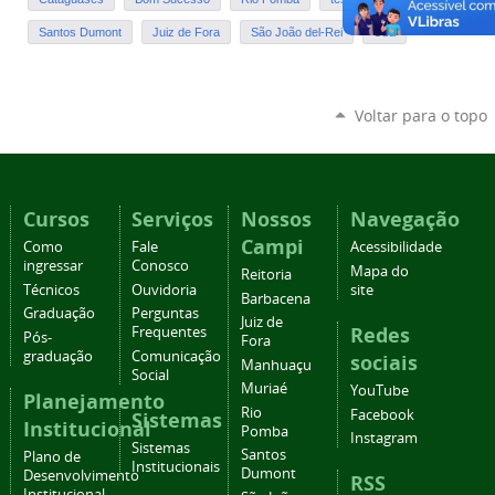
Santos Dumont
Juiz de Fora
São João del-Rei
Ubá
Voltar para o topo
Cursos
Serviços
Nossos
Navegação
Campi
Como
Fale
Acessibilidade
ingressar
Conosco
Mapa do
Reitoria
Técnicos
Ouvidoria
site
Barbacena
Graduação
Perguntas
Juiz de
Redes
Frequentes
Pós-
Fora
graduação
Comunicação
sociais
Manhuaçu
Social
Muriaé
YouTube
Planejamento
Rio
Facebook
Sistemas
Institucional
Pomba
Instagram
Sistemas
Santos
Plano de
Institucionais
Dumont
Desenvolvimento
RSS
Institucional