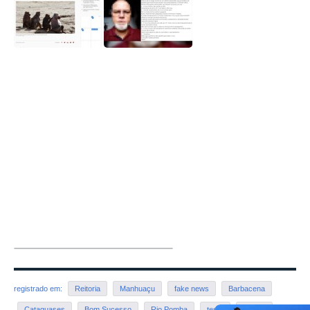
registrado em:
Reitoria
Manhuaçu
fake news
Barbacena
Cataguases
Bom Sucesso
Rio Pomba
teste
Muriaé