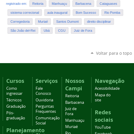
registrado em:
Reitoria
Manhuaçu
Barbacena
Cataguases
sistema correcional
aula inaugural
Bom Sucesso
Rio Pomba
Corregedoria
Muriaé
Santos Dumont
direito disciplinar
São João del-Rei
Ubá
CGU
Juiz de Fora
Voltar para o topo
Cursos
Serviços
Nossos
Navegação
Campi
Como
Fale
Acessibilidade
ingressar
Conosco
Mapa do
Reitoria
Técnicos
Ouvidoria
site
Barbacena
Graduação
Perguntas
Juiz de
Redes
Frequentes
Pós-
Fora
graduação
Comunicação
sociais
Manhuaçu
Social
Muriaé
YouTube
Planejamento
Rio
Facebook