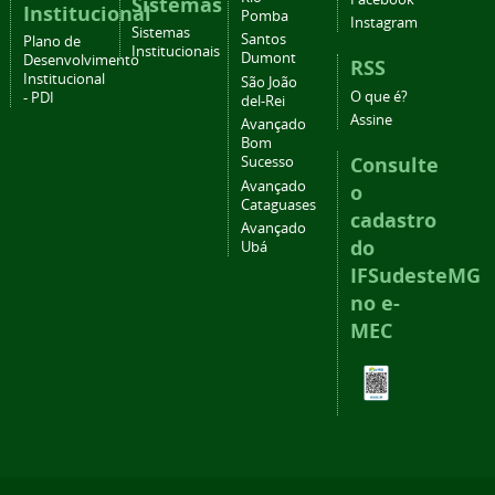
Sistemas
Institucional
Pomba
Instagram
Sistemas
Santos
Plano de
Institucionais
Dumont
Desenvolvimento
RSS
Institucional
São João
O que é?
- PDI
del-Rei
Assine
Avançado
Bom
Consulte
Sucesso
Avançado
o
Cataguases
cadastro
Avançado
do
Ubá
IFSudesteMG
no e-
MEC