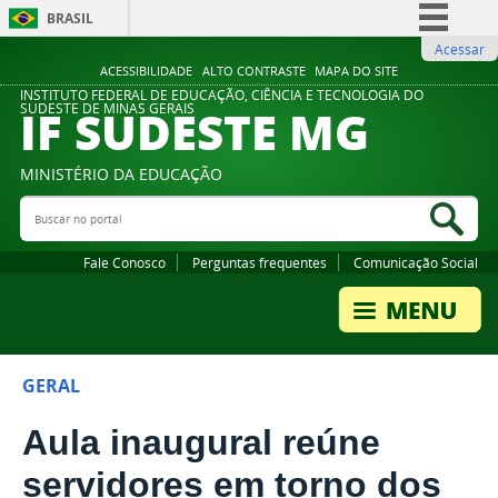
BRASIL
Acessar
Simplifique!
ACESSIBILIDADE
ALTO CONTRASTE
MAPA DO SITE
Comunica BR
INSTITUTO FEDERAL DE EDUCAÇÃO, CIÊNCIA E TECNOLOGIA DO
IF SUDESTE MG
SUDESTE DE MINAS GERAIS
Participe
Acesso à informação
MINISTÉRIO DA EDUCAÇÃO
Legislação
Buscar no portal
Bus
Canais
Fale Conosco
Perguntas frequentes
Comunicação Social
GERAL
Aula inaugural reúne
servidores em torno dos