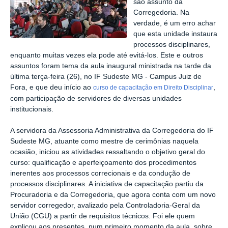
são assunto da
Corregedoria. Na
verdade, é um erro achar
que esta unidade instaura
processos disciplinares,
enquanto muitas vezes ela pode até evitá-los. Este e outros
assuntos foram tema da aula inaugural ministrada na tarde da
última terça-feira (26), no IF Sudeste MG - Campus Juiz de
Fora, e que deu início ao
,
curso de capacitação em Direito Disciplinar
com participação de servidores de diversas unidades
institucionais.
A servidora da Assessoria Administrativa da Corregedoria do IF
Sudeste MG, atuante como mestre de cerimônias naquela
ocasião, iniciou as atividades ressaltando o objetivo geral do
curso: qualificação e aperfeiçoamento dos procedimentos
inerentes aos processos correcionais e da condução de
processos disciplinares. A iniciativa de capacitação partiu da
Procuradoria e da Corregedoria, que agora conta com um novo
servidor corregedor, avalizado pela Controladoria-Geral da
União (CGU) a partir de requisitos técnicos. Foi ele quem
explicou aos presentes, num primeiro momento da aula, sobre