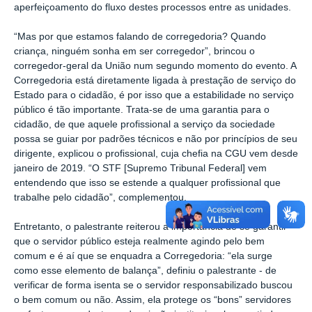
aperfeiçoamento do fluxo destes processos entre as unidades.
“Mas por que estamos falando de corregedoria? Quando
criança, ninguém sonha em ser corregedor”, brincou o
corregedor-geral da União num segundo momento do evento. A
Corregedoria está diretamente ligada à prestação de serviço do
Estado para o cidadão, é por isso que a estabilidade no serviço
público é tão importante. Trata-se de uma garantia para o
cidadão, de que aquele profissional a serviço da sociedade
possa se guiar por padrões técnicos e não por princípios de seu
dirigente, explicou o profissional, cuja chefia na CGU vem desde
janeiro de 2019. “O STF [Supremo Tribunal Federal] vem
entendendo que isso se estende a qualquer profissional que
trabalhe pelo cidadão”, complementou.
Entretanto, o palestrante reiterou a importância de se garantir
que o servidor público esteja realmente agindo pelo bem
comum e é aí que se enquadra a Corregedoria: “ela surge
como esse elemento de balança”, definiu o palestrante - de
verificar de forma isenta se o servidor responsabilizado buscou
o bem comum ou não. Assim, ela protege os “bons” servidores