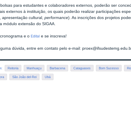
bolsas para estudantes e colaboradores externos, poderão ser concedi
ais externos à instituição, os quais poderão realizar participações espec
, apresentação cultural,
performance
). As inscrições dos projetos pode
ia módulo extensão do SIGAA.
o cronograma e o
e se inscreva!
Edital
alguma dúvida, entre em contato pelo e-mail: proex@ifsudestemg.edu.b
em:
Reitoria
Manhuaçu
Barbacena
Cataguases
Bom Sucesso
Ri
ora
São João del-Rei
Ubá