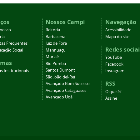
iços
Nossos Campi
Navegação
onosco
Reitoria
Acessibilidade
ria
Barbacena
Mapa do site
tas Frequentes
Juiz de Fora
Redes sociai
cação Social
Manhuaçu
Muriaé
YouTube
emas
Rio Pomba
Facebook
Santos Dumont
s Institucionais
Instagram
São João del-Rei
RSS
Avançado Bom Sucesso
Avançado Cataguases
O que é?
Avançado Ubá
Assine