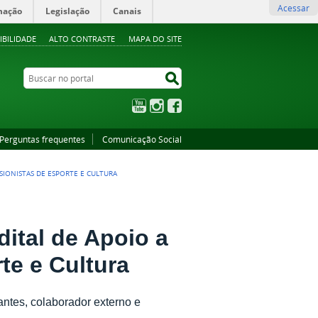
Acessar
mação
Legislação
Canais
IBILIDADE
ALTO CONTRASTE
MAPA DO SITE
Buscar no portal
Buscar no portal
YouTube
Instagram
Facebook
Perguntas frequentes
Comunicação Social
SIONISTAS DE ESPORTE E CULTURA
dital de Apoio a
te e Cultura
antes, colaborador externo e