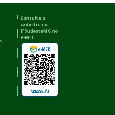
Consulte o
cadastro do
IFSudesteMG no
e-MEC
s