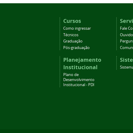
Cursos
Serv
Como ingressar
Fale C
Técnicos
Ouvido
Graduação
Pergun
Pós-graduação
Comuni
Planejamento
Sist
Institucional
Sistema
Plano de
Desenvolvimento
Institucional - PDI