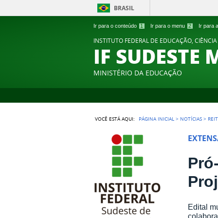
BRASIL
Ir para o conteúdo
1
Ir para o menu
2
Ir para
INSTITUTO FEDERAL DE EDUCAÇÃO, CIÊNCIA
IF SUDESTE 
MINISTÉRIO DA EDUCAÇÃO
VOCÊ ESTÁ AQUI:
PÁGINA INICIAL
>
NOTÍCIAS
>
REI
EXTEN
Pró
Pro
Edital m
colabora