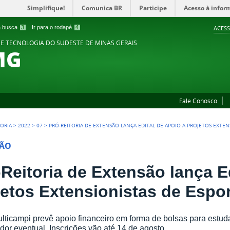
Simplifique!
Comunica BR
Participe
Acesso à infor
 a busca
3
Ir para o rodapé
4
ACESS
 E TECNOLOGIA DO SUDESTE DE MINAS GERAIS
MG
Fale Conosco
TORIA
>
2022
>
07
>
PRÓ-REITORIA DE EXTENSÃO LANÇA EDITAL DE APOIO A PROJETOS EXTEN
SÃO
-Reitoria de Extensão lança E
jetos Extensionistas de Espor
ulticampi prevê apoio financeiro em forma de bolsas para estud
dor eventual. Inscrições vão até 14 de agosto