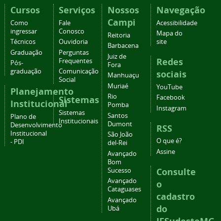
Cursos
Serviços
Nossos
Navegação
Campi
Como
Fale
Acessibilidade
ingressar
Conosco
Mapa do
Reitoria
Técnicos
Ouvidoria
site
Barbacena
Graduação
Perguntas
Juiz de
Redes
Frequentes
Pós-
Fora
graduação
Comunicação
sociais
Manhuaçu
Social
Muriaé
YouTube
Planejamento
Rio
Facebook
Sistemas
Institucional
Pomba
Instagram
Sistemas
Santos
Plano de
Institucionais
Dumont
Desenvolvimento
RSS
Institucional
São João
O que é?
- PDI
del-Rei
Assine
Avançado
Bom
Consulte
Sucesso
Avançado
o
Cataguases
cadastro
Avançado
do
Ubá