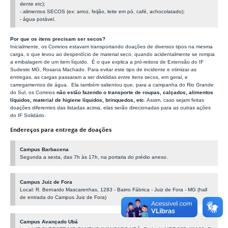
dente etc);
- alimentos SECOS (ex: arroz, feijão, leite em pó, café, achocolatado);
- água potável.
Por que os itens precisam ser secos?
Inicialmente, os Correios estavam transportando doações de diversos tipos na mesma
carga, o que levou ao desperdício de material seco, quando acidentalmente se rompia
a embalagem de um item líquido. É o que explica a
pró-reitora de Extensão do IF
Sudeste MG, Rosana Machado.
Para evitar este tipo de incidente e otimizar as
entregas, as cargas passaram a ser divididas entre itens secos, em geral, e
carregamentos de água. Ela também salientou que, p
ara a campanha do Rio Grande
do Sul, os Correios
não estão fazendo o transporte de roupas, calçados, alimentos
líquidos, material de higiene líquidos, brinquedos, etc
. Assim,
c
aso sejam feitas
doações diferentes das listadas acima, elas serão direcionadas para as outras ações
do IF Solidário.
Endereços para entrega de doações
Campus Barbacena
Segunda a sexta, das 7h às 17h, na portaria do prédio anexo.
Campus Juiz de Fora
Local: R. Bernardo Mascarenhas, 1283 - Bairro Fábrica - Juiz de Fora - MG (hall
de entrada do Campus Juiz de Fora)
Campus Avançado Ubá