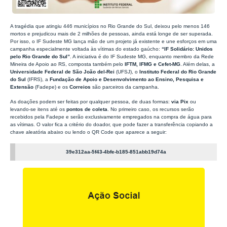
A tragédia que atingiu 446 municípios no Rio Grande do Sul, deixou pelo menos 146
mortos e prejudicou mais de 2 milhões de pessoas, ainda está longe de ser superada.
Por isso, o IF Sudeste MG lança mão de um projeto já existente e une esforços em uma
campanha especialmente voltada às vítimas do estado gaúcho:
“IF Solidário: Unidos
pelo Rio Grande do Sul”
. A iniciativa é do IF Sudeste MG, enquanto membro da Rede
Mineira de Apoio ao RS, composta também pelo
IFTM, IFMG e Cefet-MG
. Além delas, a
Universidade Federal de São João del-Rei
(UFSJ), o
Instituto Federal do Rio Grande
do Sul
(IFRS), a
Fundação de Apoio e Desenvolvimento ao Ensino, Pesquisa e
Extensão
(Fadepe) e os
Correios
são parceiros da campanha.
As doações podem ser feitas por qualquer pessoa, de duas formas:
via Pix
ou
levando-se itens até os
pontos de coleta
. No primeiro caso, os recursos serão
recebidos pela Fadepe e serão exclusivamente empregados na
compra de água
para
as vítimas. O valor fica a critério do doador, que pode fazer a transferência copiando a
chave aleatória abaixo ou lendo o QR Code que aparece a seguir:
39e312aa-5f43-4bfe-b185-851abb19d74a