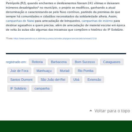
Petrópolis (RJ), quando enchentes e deslizamentos fizeram 241 vítimas e deixaram
inúmeros desabrigados* no município, o projeto se modificou, ganhando a atual
denominação e caracterizando-se pelo fluxo contínuo, partindo da premissa de que
sempre há comunidades e cidadãos necessitados da solidariedade alheia. Assim,
campanhas de Natal
para arrecadação de brinquedos,
campanhas de inverno
para
destinar agasalhos a quem precisa, além de arrecadação de material escolar em época
de volta às aulas são algumas das iniciativas que compõem o histórico do IF Solidário.
*Fonte:
https://www.periodicos.rc.biblioteca.unesp.br/index.php/geociencias/article/view/17210
registrado em:
Reitoria
Barbacena
Bom Sucesso
Cataguases
Juiz de Fora
Manhuaçu
Muriaé
Rio Pomba
Santos Dumont
São João del-Rei
Ubá
Extensão
IF Solidário
campanha
Voltar para o topo