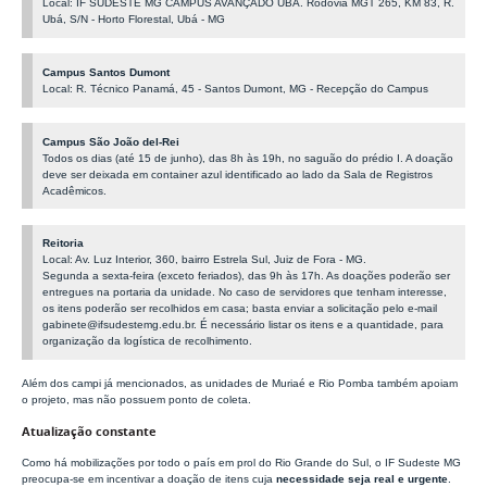
Local: IF SUDESTE MG CAMPUS AVANÇADO UBÁ. Rodovia MGT 265, KM 83, R.
Ubá, S/N - Horto Florestal, Ubá - MG
Campus Santos Dumont
Local: R. Técnico Panamá, 45 - Santos Dumont, MG - Recepção do Campus
Campus São João del-Rei
Todos os dias (até 15 de junho), das 8h às 19h, no saguão do prédio I. A doação
deve ser deixada em container azul identificado ao lado da Sala de Registros
Acadêmicos.
Reitoria
Local: Av. Luz Interior, 360, bairro Estrela Sul, Juiz de Fora - MG.
Segunda a sexta-feira (exceto feriados), das 9h às 17h. As doações poderão ser
entregues na portaria da unidade. No caso de servidores que tenham interesse,
os itens poderão ser recolhidos em casa; basta enviar a solicitação pelo e-mail
gabinete@ifsudestemg.edu.br. É necessário listar os itens e a quantidade, para
organização da logística de recolhimento.
Além dos campi já mencionados, as unidades de Muriaé e Rio Pomba também apoiam
o projeto, mas não possuem ponto de coleta.
Atualização constante
Como há mobilizações por todo o país em prol do Rio Grande do Sul, o IF Sudeste MG
preocupa-se em incentivar a doação de itens cuja
necessidade
seja
real
e urgente
.