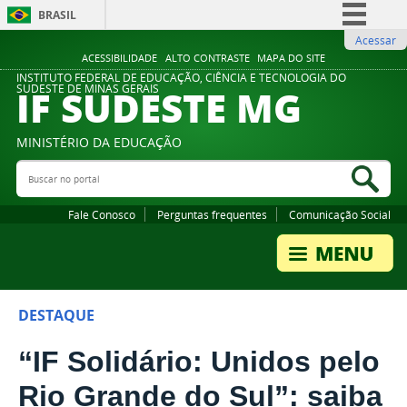
BRASIL
Acessar
Simplifique!
ACESSIBILIDADE
ALTO CONTRASTE
MAPA DO SITE
Comunica BR
INSTITUTO FEDERAL DE EDUCAÇÃO, CIÊNCIA E TECNOLOGIA DO
IF SUDESTE MG
SUDESTE DE MINAS GERAIS
Participe
Acesso à informação
MINISTÉRIO DA EDUCAÇÃO
Legislação
Buscar no portal
Bus
Canais
Fale Conosco
Perguntas frequentes
Comunicação Social
DESTAQUE
“IF Solidário: Unidos pelo
Rio Grande do Sul”: saiba