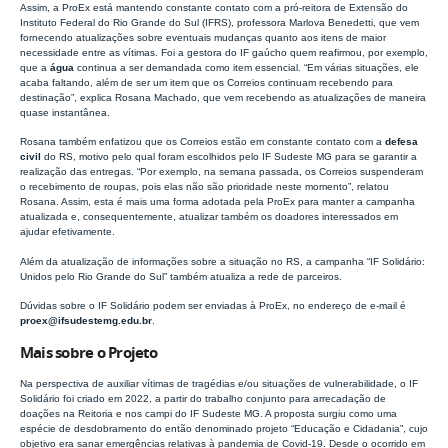
Assim, a ProEx está mantendo constante contato com a pró-reitora de Extensão do
Instituto Federal do Rio Grande do Sul (IFRS), professora Marlova Benedetti, que vem
fornecendo atualizações sobre eventuais mudanças quanto aos itens de maior
necessidade entre as vítimas. Foi a gestora do IF gaúcho quem reafirmou, por exemplo,
que a
água
continua a ser demandada como item essencial. “Em várias situações, ele
acaba faltando, além de ser um item que os Correios continuam recebendo para
destinação”, explica Rosana Machado, que vem recebendo as atualizações de maneira
quase instantânea.
Rosana também enfatizou que os Correios estão em constante contato com a
defesa
civil
do RS, motivo pelo qual foram escolhidos pelo IF Sudeste MG para se garantir a
realização das entregas. “Por exemplo, na semana passada, os Correios suspenderam
o recebimento de roupas, pois elas não são prioridade neste momento”, relatou
Rosana. Assim, esta é mais uma forma adotada pela ProEx para manter a campanha
atualizada e, consequentemente, atualizar também os doadores interessados em
ajudar efetivamente.
Além da atualização de informações sobre a situação no RS, a campanha “IF Solidário:
Unidos pelo Rio Grande do Sul” também atualiza a rede de parceiros.
Dúvidas sobre o IF Solidário podem ser enviadas à ProEx, no endereço de e-mail é
proex@ifsudestemg.edu.br
.
Mais sobre o Projeto
Na perspectiva de auxiliar vítimas de tragédias e/ou situações de vulnerabilidade, o IF
Solidário foi criado em 2022, a partir do trabalho conjunto para arrecadação de
doações na Reitoria e nos campi do IF Sudeste MG. A proposta surgiu como uma
espécie de desdobramento do então denominado projeto “Educação e Cidadania”, cujo
objetivo era sanar emergências relativas à pandemia de Covid-19. Desde o ocorrido em