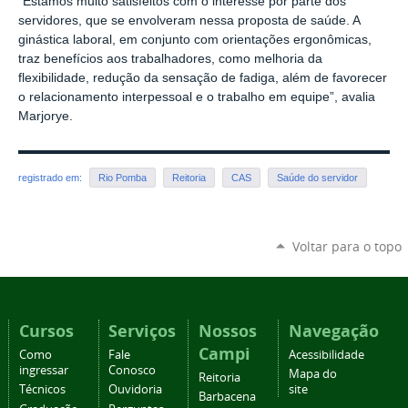
“Estamos muito satisfeitos com o interesse por parte dos
servidores, que se envolveram nessa proposta de saúde. A
ginástica laboral, em conjunto com orientações ergonômicas,
traz benefícios aos trabalhadores, como melhoria da
flexibilidade, redução da sensação de fadiga, além de favorecer
o relacionamento interpessoal e o trabalho em equipe”, avalia
Marjorye.
registrado em:
Rio Pomba
Reitoria
CAS
Saúde do servidor
Voltar para o topo
Cursos
Serviços
Nossos
Navegação
Campi
Como
Fale
Acessibilidade
ingressar
Conosco
Mapa do
Reitoria
Técnicos
Ouvidoria
site
Barbacena