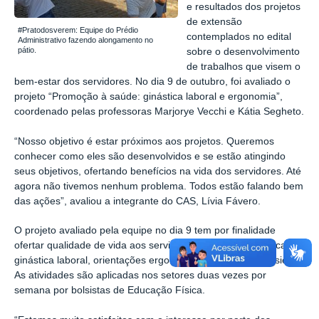
e resultados dos projetos
de extensão
#Pratodosverem: Equipe do Prédio
contemplados no edital
Administrativo fazendo alongamento no
pátio.
sobre o desenvolvimento
de trabalhos que visem o
bem-estar dos servidores. No dia 9 de outubro, foi avaliado o
projeto “Promoção à saúde: ginástica laboral e ergonomia”,
coordenado pelas professoras Marjorye Vecchi e Kátia Segheto.
“Nosso objetivo é estar próximos aos projetos. Queremos
conhecer como eles são desenvolvidos e se estão atingindo
seus objetivos, ofertando benefícios na vida dos servidores. Até
agora não tivemos nenhum problema. Todos estão falando bem
das ações”, avaliou a integrante do CAS, Lívia Fávero.
O projeto avaliado pela equipe no dia 9 tem por finalidade
ofertar qualidade de vida aos servidores por meio da prática de
ginástica laboral, orientações ergonômicas e avaliações físicas.
As atividades são aplicadas nos setores duas vezes por
semana por bolsistas de Educação Física.