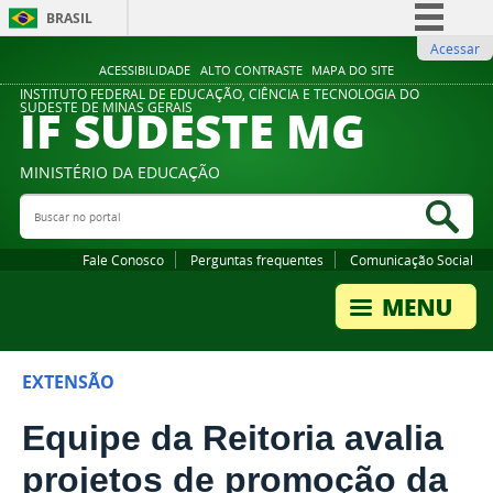
BRASIL
Acessar
Simplifique!
ACESSIBILIDADE
ALTO CONTRASTE
MAPA DO SITE
Comunica BR
INSTITUTO FEDERAL DE EDUCAÇÃO, CIÊNCIA E TECNOLOGIA DO
IF SUDESTE MG
SUDESTE DE MINAS GERAIS
Participe
Acesso à informação
MINISTÉRIO DA EDUCAÇÃO
Legislação
Buscar no portal
Bus
Canais
Fale Conosco
Perguntas frequentes
Comunicação Social
EXTENSÃO
Equipe da Reitoria avalia
projetos de promoção da