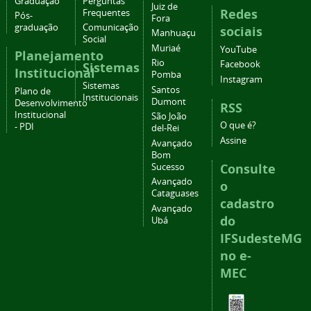
Graduação
Perguntas
Juiz de
Redes
Frequentes
Pós-
Fora
graduação
Comunicação
sociais
Manhuaçu
Social
Muriaé
YouTube
Planejamento
Rio
Facebook
Sistemas
Institucional
Pomba
Instagram
Sistemas
Santos
Plano de
Institucionais
Dumont
Desenvolvimento
RSS
Institucional
São João
O que é?
- PDI
del-Rei
Assine
Avançado
Bom
Consulte
Sucesso
Avançado
o
Cataguases
cadastro
Avançado
do
Ubá
IFSudesteMG
no e-
MEC