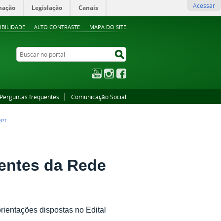
Acessar
mação
Legislação
Canais
IBILIDADE
ALTO CONTRASTE
MAPA DO SITE
Buscar no portal
Buscar no portal
YouTube
Instagram
Facebook
Perguntas frequentes
Comunicação Social
EPT
entes da Rede
orientações dispostas no Edital