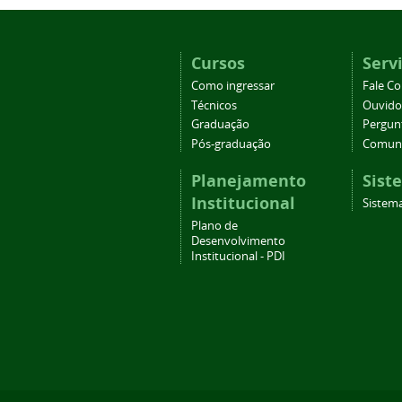
Cursos
Serv
Como ingressar
Fale C
Técnicos
Ouvido
Graduação
Pergun
Pós-graduação
Comuni
Planejamento
Sist
Institucional
Sistema
Plano de
Desenvolvimento
Institucional - PDI