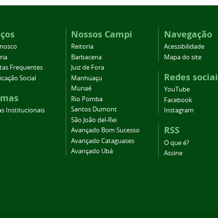
iços
Nossos Campi
Navegação
onosco
Reitoria
Acessibilidade
ria
Barbacena
Mapa do site
tas Frequentes
Juiz de Fora
Redes sociai
cação Social
Manhuaçu
Muriaé
YouTube
emas
Rio Pomba
Facebook
Santos Dumont
s Institucionais
Instagram
São João del-Rei
RSS
Avançado Bom Sucesso
Avançado Cataguases
O que é?
Avançado Ubá
Assine