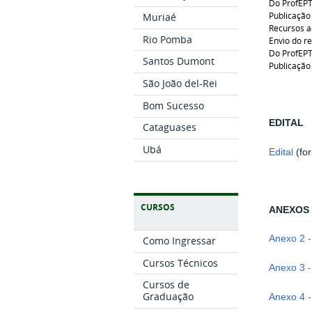
Do ProfEP
Publicação
Muriaé
Recursos a
Rio Pomba
Envio do r
Do ProfEP
Santos Dumont
Publicação 
São João del-Rei
Bom Sucesso
EDITAL
Cataguases
Ubá
Edital
(fo
CURSOS
ANEXOS
Anexo 2 -
Como Ingressar
Cursos Técnicos
Anexo 3 
Cursos de
Graduação
Anexo 4 -