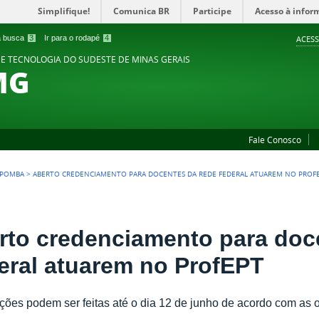
Simplifique!
Comunica BR
Participe
Acesso à infor
 a busca
3
Ir para o rodapé
4
ACESS
 E TECNOLOGIA DO SUDESTE DE MINAS GERAIS
MG
Fale Conosco
 POMBA
>
ABERTO CREDENCIAMENTO PARA DOCENTES DA REDE FEDERAL ATUAREM NO PROF
rto credenciamento para doc
eral atuarem no ProfEPT
ições podem ser feitas até o dia 12 de junho de acordo com as 
.