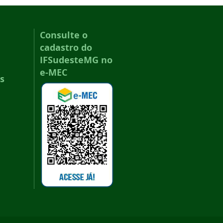
Consulte o
cadastro do
IFSudesteMG no
e-MEC
s