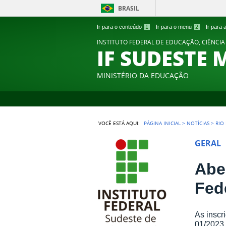
BRASIL
Ir para o conteúdo
1
Ir para o menu
2
Ir para
INSTITUTO FEDERAL DE EDUCAÇÃO, CIÊNCIA
IF SUDESTE 
MINISTÉRIO DA EDUCAÇÃO
VOCÊ ESTÁ AQUI:
PÁGINA INICIAL
>
NOTÍCIAS
>
RIO
GERAL
Abe
Fed
As inscr
01/2023