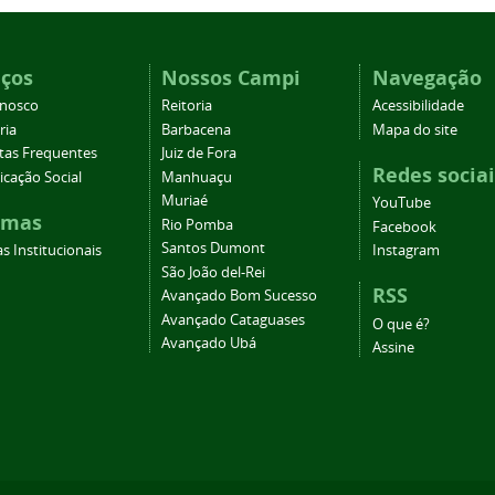
iços
Nossos Campi
Navegação
onosco
Reitoria
Acessibilidade
ria
Barbacena
Mapa do site
tas Frequentes
Juiz de Fora
Redes sociai
cação Social
Manhuaçu
Muriaé
YouTube
emas
Rio Pomba
Facebook
Santos Dumont
s Institucionais
Instagram
São João del-Rei
RSS
Avançado Bom Sucesso
Avançado Cataguases
O que é?
Avançado Ubá
Assine