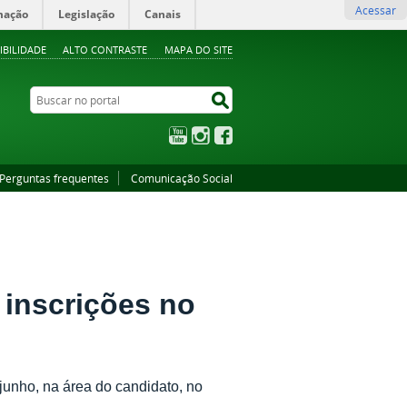
Acessar
mação
Legislação
Canais
IBILIDADE
ALTO CONTRASTE
MAPA DO SITE
Buscar no portal
Buscar no portal
YouTube
Instagram
Facebook
Perguntas frequentes
Comunicação Social
 inscrições no
 junho, na área do candidato, no