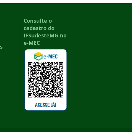
Consulte o
cadastro do
IFSudesteMG no
e-MEC
s