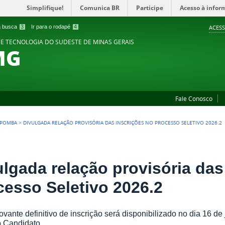
Simplifique!
Comunica BR
Participe
Acesso à infor
 a busca
3
Ir para o rodapé
4
ACESS
 E TECNOLOGIA DO SUDESTE DE MINAS GERAIS
MG
Fale Conosco
 POMBA
>
DIVULGADA RELAÇÃO PROVISÓRIA DAS INSCRIÇÕES NO PROCESSO SELETIVO 2026.2
ulgada relação provisória das
cesso Seletivo 2026.2
vante definitivo de inscrição será disponibilizado no dia 16 de
o Candidato