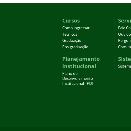
Cursos
Serv
Como ingressar
Fale C
Técnicos
Ouvido
Graduação
Pergun
Pós-graduação
Comuni
Planejamento
Sist
Institucional
Sistema
Plano de
Desenvolvimento
Institucional - PDI