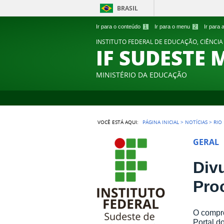
BRASIL
Ir para o conteúdo
1
Ir para o menu
2
Ir para
INSTITUTO FEDERAL DE EDUCAÇÃO, CIÊNCIA
IF SUDESTE 
MINISTÉRIO DA EDUCAÇÃO
VOCÊ ESTÁ AQUI:
PÁGINA INICIAL
>
NOTÍCIAS
>
RIO
GERAL
Div
Pro
O compro
Portal d