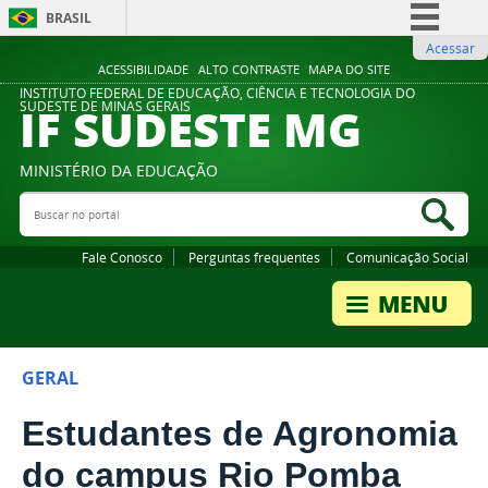
BRASIL
Acessar
Simplifique!
ACESSIBILIDADE
ALTO CONTRASTE
MAPA DO SITE
Comunica BR
INSTITUTO FEDERAL DE EDUCAÇÃO, CIÊNCIA E TECNOLOGIA DO
IF SUDESTE MG
SUDESTE DE MINAS GERAIS
Participe
Acesso à informação
MINISTÉRIO DA EDUCAÇÃO
Legislação
Buscar no portal
Bus
Canais
Fale Conosco
Perguntas frequentes
Comunicação Social
GERAL
Estudantes de Agronomia
do campus Rio Pomba