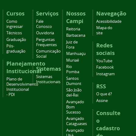
Cursos
Serviços
Nossos
Navegação
Campi
Como
Fale
Acessibilidade
ingressar
Conosco
Mapa do
Reitoria
Técnicos
Ouvidoria
site
Barbacena
Graduação
Perguntas
Juiz de
Redes
Frequentes
Pós-
Fora
graduação
Comunicação
sociais
Manhuaçu
Social
Muriaé
YouTube
Planejamento
Rio
Facebook
Sistemas
Institucional
Pomba
Instagram
Sistemas
Santos
Plano de
Institucionais
Dumont
Desenvolvimento
RSS
Institucional
São João
O que é?
- PDI
del-Rei
Assine
Avançado
Bom
Consulte
Sucesso
Avançado
o
Cataguases
cadastro
Avançado
do
Ubá