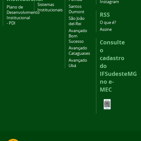
Instagram
Sistemas
Santos
Plano de
Institucionais
Dumont
Desenvolvimento
RSS
Institucional
São João
O que é?
- PDI
del-Rei
Assine
Avançado
Bom
Consulte
Sucesso
Avançado
o
Cataguases
cadastro
Avançado
do
Ubá
IFSudesteMG
no e-
MEC