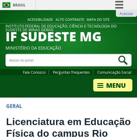
BRASIL
Acessar
Simplifique!
ACESSIBILIDADE
ALTO CONTRASTE
MAPA DO SITE
Comunica BR
INSTITUTO FEDERAL DE EDUCAÇÃO, CIÊNCIA E TECNOLOGIA DO
IF SUDESTE MG
SUDESTE DE MINAS GERAIS
Participe
Acesso à informação
MINISTÉRIO DA EDUCAÇÃO
Legislação
Buscar no portal
Bus
Canais
Fale Conosco
Perguntas frequentes
Comunicação Social
GERAL
Licenciatura em Educação
Física do campus Rio