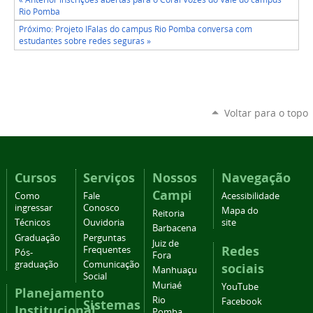
Rio Pomba
Próximo: Projeto IFalas do campus Rio Pomba conversa com
estudantes sobre redes seguras »
Voltar para o topo
Cursos
Serviços
Nossos
Navegação
Campi
Como
Fale
Acessibilidade
ingressar
Conosco
Mapa do
Reitoria
Técnicos
Ouvidoria
site
Barbacena
Graduação
Perguntas
Juiz de
Redes
Frequentes
Pós-
Fora
graduação
Comunicação
sociais
Manhuaçu
Social
Muriaé
YouTube
Planejamento
Rio
Facebook
Sistemas
Institucional
Pomba