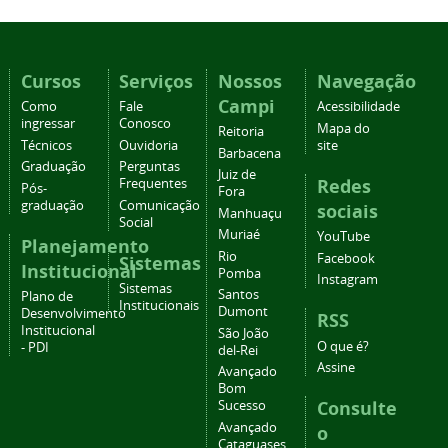
Cursos
Serviços
Nossos
Navegação
Campi
Como
Fale
Acessibilidade
ingressar
Conosco
Mapa do
Reitoria
Técnicos
Ouvidoria
site
Barbacena
Graduação
Perguntas
Juiz de
Redes
Frequentes
Pós-
Fora
graduação
Comunicação
sociais
Manhuaçu
Social
Muriaé
YouTube
Planejamento
Rio
Facebook
Sistemas
Institucional
Pomba
Instagram
Sistemas
Santos
Plano de
Institucionais
Dumont
Desenvolvimento
RSS
Institucional
São João
O que é?
- PDI
del-Rei
Assine
Avançado
Bom
Consulte
Sucesso
Avançado
o
Cataguases