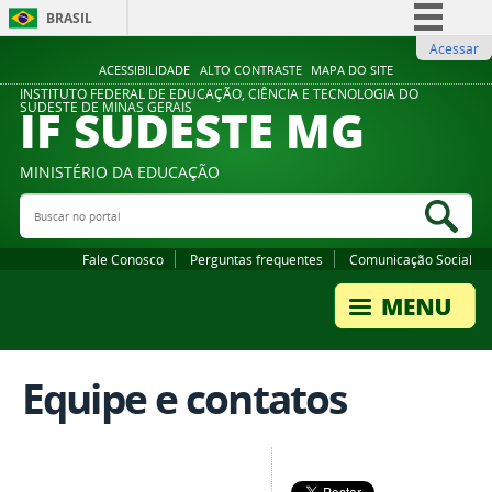
BRASIL
Acessar
Simplifique!
ACESSIBILIDADE
ALTO CONTRASTE
MAPA DO SITE
Comunica BR
INSTITUTO FEDERAL DE EDUCAÇÃO, CIÊNCIA E TECNOLOGIA DO
IF SUDESTE MG
SUDESTE DE MINAS GERAIS
Participe
Acesso à informação
MINISTÉRIO DA EDUCAÇÃO
Legislação
Buscar no portal
Bus
Canais
Fale Conosco
Perguntas frequentes
Comunicação Social
Equipe e contatos