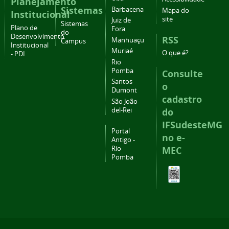
Planejamento
Sistemas
Barbacena
Mapa do
Institucional
site
Juiz de
Sistemas
Plano de
Fora
do
Desenvolvimento
RSS
Manhuaçu
Campus
Institucional
Muriaé
O que é?
- PDI
Rio
Pomba
Consulte
Santos
o
Dumont
cadastro
São João
del-Rei
do
IFSudesteMG
Portal
no e-
Antigo -
Rio
MEC
Pomba