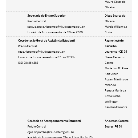
Mauro César de
Oliveira
Secretaria do Ensino Superior
Diego Soares de
Prédio Central
Oliveira
secsup.cgara.riopomba@ifsudestemg.edu.br
Márcio William da
Horário de funcionamento: de 07h às 22:00h
Costa
Coordenação Geral de Assistência Estudantil
Fagner José de
Prédio Central
Carvalho
cgae.riopomba@ifsudestemg.edu.br
Lourenço - CD 04
Horário de funcionamento: de 07h às 22:30h
Eliana Xavier do
(32) 98486 4888
Carmo
Maria Luz D´Alma
Reis Olher
Rosani Martins de
Miranda
Renata Maria da
Costa Rocha
Wellington
Carolino Coimbra
Gerência de Acompanhamento Estudantil
Anderson Casazza
Prédio Central
Soares FG 01
cgae.riopomba@ifsudestemg.edu.br
Horário de funcionamento: 07h às 11h e 13h às 17h