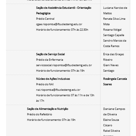
Seção de Assistência Estudantil - Orientação
Luciana Narciso de
Pedagógica
Mattos
Prédio Central
Renata Silva Lima
cgae.riopomba@ifsudestemg.edu.br
Mota
Horário de funcionamento: 07h às 22:30h
Rosana Vidigal
Santiago Capelle
Sandro Marcos da
Costa Ramos
Seção de Serviço Social
Érica das Graças
Prédio da Enfermaria
Ribeiro
servicosocial.riopomba@ifsudestemg.edu.br
Giani Neves
Horário de funcionamento: 07h às 19h
Santiago
Núcleo de Ações Inclusivas
Rosângela Cancela
Prédio do NAI
Soares
nai.riopomba@ifsudestemg.edu.br
Horário de funcionamento: 07 às 11h e de 13h
às 17h
Seção de Alimentação e Nutrição
Daniane Campos
Prédio do Refeitório
de Oliveira
Horário de funcionamento: 07h às 19h
Elaine Souza
Cócaro
Rakel Silveira