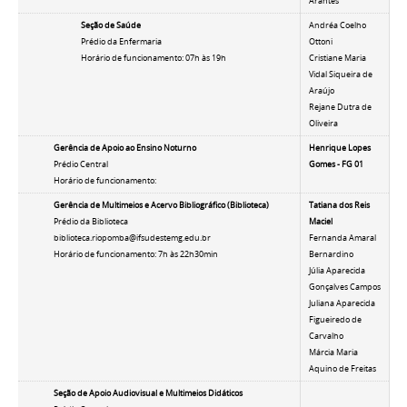
Arantes
Seção de Saúde
Andréa Coelho
Prédio da Enfermaria
Ottoni
Horário de funcionamento: 07h às 19h
Cristiane Maria
Vidal Siqueira de
Araújo
Rejane Dutra de
Oliveira
Gerência de Apoio ao Ensino Noturno
Henrique Lopes
Prédio Central
Gomes - FG 01
Horário de funcionamento:
Gerência de Multimeios e Acervo Bibliográfico (Biblioteca)
Tatiana dos Reis
Prédio da Biblioteca
Maciel
biblioteca.riopomba@ifsudestemg.edu.br
Fernanda Amaral
Horário de funcionamento: 7h às 22h30min
Bernardino
Júlia Aparecida
Gonçalves Campos
Juliana Aparecida
Figueiredo de
Carvalho
Márcia Maria
Aquino de Freitas
Seção de Apoio Audiovisual e Multimeios Didáticos