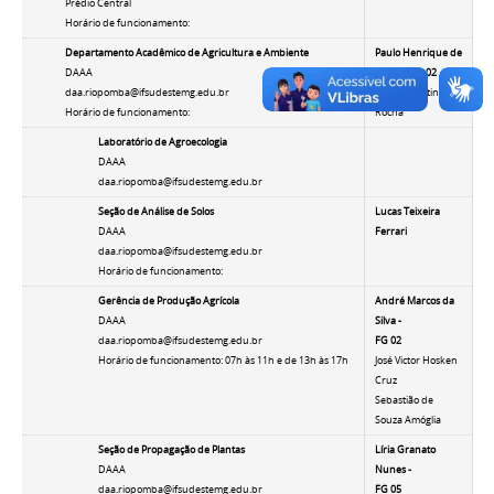
Prédio Central
Horário de funcionamento:
Departamento Acadêmico de Agricultura e Ambiente
Paulo Henrique de
DAAA
Souza -
FG 02
daa.riopomba@ifsudestemg.edu.br
Brauly Martins
Horário de funcionamento:
Rocha
Laboratório de Agroecologia
DAAA
daa.riopomba@ifsudestemg.edu.br
Seção de Análise de Solos
Lucas Teixeira
DAAA
Ferrari
daa.riopomba@ifsudestemg.edu.br
Horário de funcionamento:
Gerência de Produção Agrícola
André Marcos da
DAAA
Silva
-
daa.riopomba@ifsudestemg.edu.br
FG 02
Horário de funcionamento: 07h às 11h e de 13h às 17h
José Victor Hosken
Cruz
Sebastião de
Souza Amóglia
Seção de Propagação de Plantas
Líria Granato
DAAA
Nunes -
daa.riopomba@ifsudestemg.edu.br
FG 05