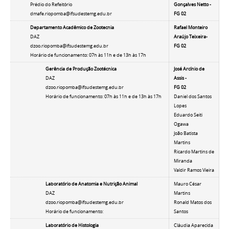
Prédio do Refeitório
Gonçalves Netto -
dmafe.riopomba@ifsudestemg.edu.br
FG 02
Departamento Acadêmico de Zootecnia
Rafael Monteiro
DAZ
Araújo Teixeira-
dzoo.riopomba@ifsudestemg.edu.br
FG 02
Horário de funcionamento: 07h às 11h e de 13h às 17h
Gerência de Produção Zootécnica
José Arcínio de
DAZ
Assis -
dzoo.riopomba@ifsudestemg.edu.br
FG 02
Horário de funcionamento: 07h às 11h e de 13h às 17h
Daniel dos Santos
Lopes
Eduardo Seiti
Ogawa
João Batista
Martins
Ricardo Martins de
Miranda
Valdir Ramos Vieira
Laboratório de Anatomia e Nutrição Animal
Mauro César
DAZ
Martins
dzoo.riopomba@ifsudestemg.edu.br
Ronald Matos dos
Horário de funcionamento:
Santos
Laboratório de Histologia
Cláudia Aparecida