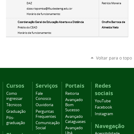
DAZ
Patrício Moreira
dzoo.riopomba@ifsudestemg.edu.br
Horário de funcionamento:
Coordenação Geral de Educação Aberta e a Distância
Onofre Barroca de
Prédio do CEAD
Almeida Neto
Horário de funcionamento:
Voltar para o topo
Cursos
Serviços
Portais
Redes
sociais
Como
Fale
Reitoria
ingressar
Conosco
Avançado
YouTube
Técnicos
Ouvidoria
Bom
Facebook
Sucesso
Graduação
Perguntas
Instagram
Frequentes
Avançado
Pós-
Cataguases
graduação
Comunicação
Navegação
Social
Avançado
Ubá
Acessibilidade