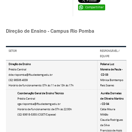
Compartilhar
Direção de Ensino - Campus Rio Pomba
SETOR
RESPONSÁVEL /
EQUIPE
Direção de Ensino
Poliana Luz
Prédio Central
Moreira de Paula -
dde.riopomba@ifsudestemg.edu.br
CD 03
(32) 98506 4839
Mônica Bomtempo
Horário de funcionamento: 07h às 11 e de 13h às 17h
Reis Soares
Coordenação Geral de Ensino Técnico
Aurélia Dornelas
Prédio Central
de Oliveira Martins
cge.riopomba@ifsudestemg.edu.br
- CD 04
Horário de funcionamento: de 07h às 22:00h
Cátia Moura
(32) 93618-5355 (CGET/Copese)
Militão
Claudia Rodrigues
da Silva
Francisco de Assis