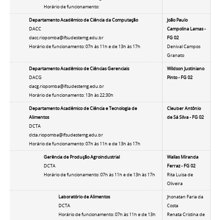
Horário de funcionamento:
Departamento Acadêmico de Ciência da Computação
João Paulo
DACC
Campolina Lamas -
dacc.riopomba@ifsudestemg.edu.br
FG 02
Horário de funcionamento: 07h às 11h e de 13h às 17h
Denival Campos
Granato
Departamento Acadêmico de Ciências Gerenciais
Wildson Justiniano
DACG
Pinto
- FG 02
dacg.riopomba@ifsudestemg.edu.br
Horário de funcionamento:
13h às 22:30h
Departamento Acadêmico de Ciência e Tecnologia de
Cleuber Antônio
Alimentos
de Sá Silva - FG 02
DCTA
dcta.riopomba@ifsudestemg.edu.br
Horário de funcionamento:
07h às 11h e de 13h às 17h
Gerência de Produção Agroindustrial
Wallas Miranda
DCTA
Ferraz - FG 02
Horário de funcionamento: 07h às 11h e de 13h às 17h
Rita Luisa de
Oliveira
Laboratório de Alimentos
Jhonatan Faria da
DCTA
Costa
Horário de funcionamento: 07h às 11h e de 13h
Renata Cristina de