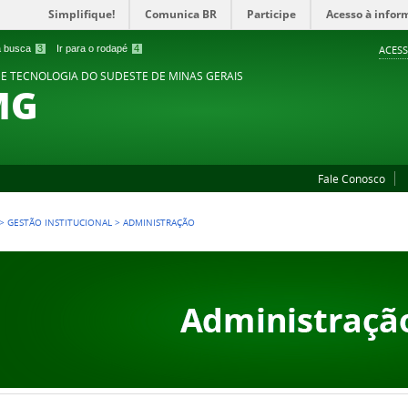
Simplifique!
Comunica BR
Participe
Acesso à infor
 a busca
3
Ir para o rodapé
4
ACESS
 E TECNOLOGIA DO SUDESTE DE MINAS GERAIS
MG
Fale Conosco
>
GESTÃO INSTITUCIONAL
>
ADMINISTRAÇÃO