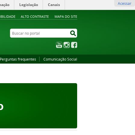
Acessar
mação
Legislação
Canais
IBILIDADE
ALTO CONTRASTE
MAPA DO SITE
Buscar no portal
Buscar no portal
YouTube
Instagram
Facebook
Perguntas frequentes
Comunicação Social