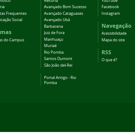
onosco
Reitoria
YouTube
ria
Avançado Bom Sucesso
Facebook
tas Frequentes
Avançado Cataguases
Instagram
cação Social
Avançado Ubá
Navegação
Barbacena
emas
Juiz de Fora
Acessibilidade
Manhuaçu
as do Campus
Mapa do site
Muriaé
RSS
Rio Pomba
Santos Dumont
O que é?
São João del-Rei
Portal Antigo - Rio
Pomba