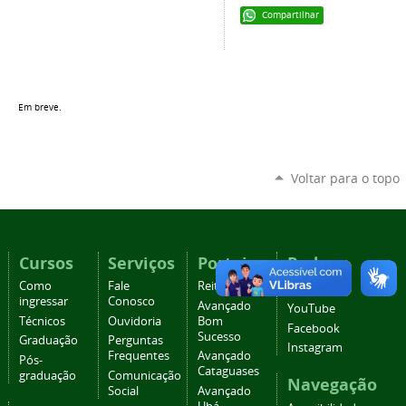
Compartilhar
Em breve.
Voltar para o topo
Cursos
Serviços
Portais
Redes
sociais
Como
Fale
Reitoria
ingressar
Conosco
Avançado
YouTube
Técnicos
Ouvidoria
Bom
Facebook
Sucesso
Graduação
Perguntas
Instagram
Frequentes
Avançado
Pós-
Cataguases
graduação
Comunicação
Navegação
Social
Avançado