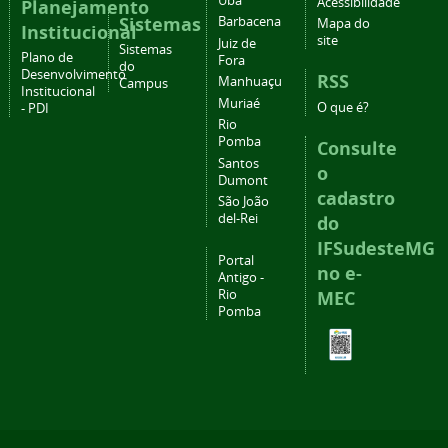
Ubá
Acessibilidade
Planejamento
Sistemas
Barbacena
Mapa do
Institucional
site
Juiz de
Sistemas
Plano de
Fora
do
Desenvolvimento
RSS
Manhuaçu
Campus
Institucional
Muriaé
O que é?
- PDI
Rio
Pomba
Consulte
Santos
o
Dumont
cadastro
São João
del-Rei
do
IFSudesteMG
Portal
no e-
Antigo -
Rio
MEC
Pomba