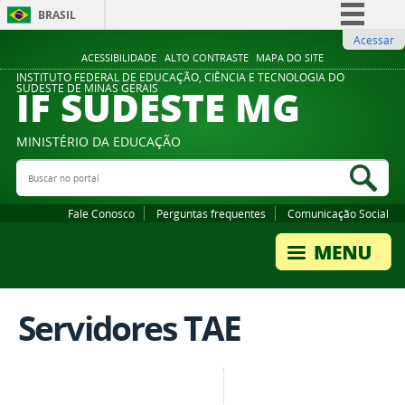
BRASIL
Acessar
Simplifique!
ACESSIBILIDADE
ALTO CONTRASTE
MAPA DO SITE
Comunica BR
INSTITUTO FEDERAL DE EDUCAÇÃO, CIÊNCIA E TECNOLOGIA DO
IF SUDESTE MG
SUDESTE DE MINAS GERAIS
Participe
Acesso à informação
MINISTÉRIO DA EDUCAÇÃO
Legislação
Buscar no portal
Bus
Canais
Fale Conosco
Perguntas frequentes
Comunicação Social
Servidores TAE