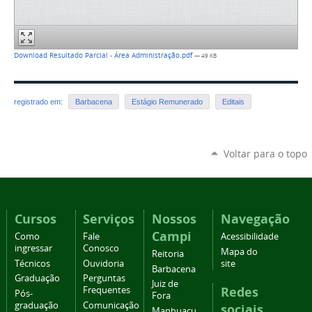
Download Resultado Parcial - Área Administração.pdf
— 49 KB
registrado em:
Barbacena
Estágio Remunerado
Editais
Voltar para o topo
Cursos
Serviços
Nossos
Navegação
Campi
Como
Fale
Acessibilidade
ingressar
Conosco
Mapa do
Reitoria
Técnicos
Ouvidoria
site
Barbacena
Graduação
Perguntas
Juiz de
Redes
Frequentes
Pós-
Fora
graduação
Comunicação
sociais
Manhuaçu