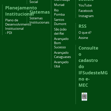
Social
Muriaé
YouTube
Planejamento
Rio
Facebook
Sistemas
Institucional
Pomba
Instagram
Sistemas
Santos
Plano de
Institucionais
Dumont
Desenvolvimento
RSS
Institucional
São João
O que é?
- PDI
del-Rei
Assine
Avançado
Bom
Consulte
Sucesso
Avançado
o
Cataguases
cadastro
Avançado
do
Ubá
IFSudesteMG
no e-
MEC