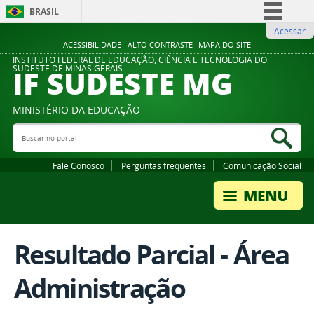
BRASIL
Acessar
Simplifique!
ACESSIBILIDADE
ALTO CONTRASTE
MAPA DO SITE
Comunica BR
INSTITUTO FEDERAL DE EDUCAÇÃO, CIÊNCIA E TECNOLOGIA DO
IF SUDESTE MG
SUDESTE DE MINAS GERAIS
Participe
Acesso à informação
MINISTÉRIO DA EDUCAÇÃO
Legislação
Buscar no portal
Bus
Canais
Fale Conosco
Perguntas frequentes
Comunicação Social
Resultado Parcial - Área
Administração