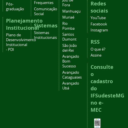
Juiz de
Redes
Frequentes
Pós-
Fora
graduação
Comunicação
sociais
Manhuaçu
Social
Muriaé
YouTube
Planejamento
Rio
Facebook
Sistemas
Institucional
Pomba
Instagram
Sistemas
Santos
Plano de
Institucionais
Dumont
Desenvolvimento
RSS
Institucional
São João
O que é?
- PDI
del-Rei
Assine
Avançado
Bom
Consulte
Sucesso
Avançado
o
Cataguases
cadastro
Avançado
do
Ubá
IFSudesteMG
no e-
MEC