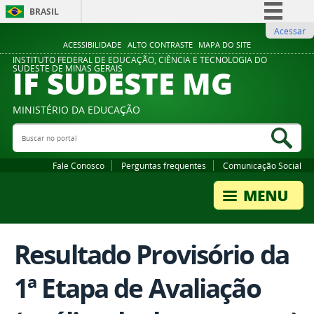
BRASIL
Acessar
Simplifique!
ACESSIBILIDADE
ALTO CONTRASTE
MAPA DO SITE
Comunica BR
INSTITUTO FEDERAL DE EDUCAÇÃO, CIÊNCIA E TECNOLOGIA DO
IF SUDESTE MG
SUDESTE DE MINAS GERAIS
Participe
Acesso à informação
MINISTÉRIO DA EDUCAÇÃO
Legislação
Buscar no portal
Bus
Canais
Fale Conosco
Perguntas frequentes
Comunicação Social
Resultado Provisório da
1ª Etapa de Avaliação