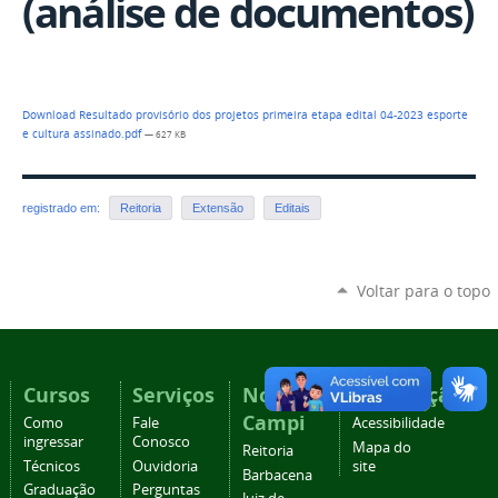
(análise de documentos)
Download Resultado provisório dos projetos primeira etapa edital 04-2023 esporte
e cultura assinado.pdf
— 627 KB
registrado em:
Reitoria
Extensão
Editais
Voltar para o topo
Cursos
Serviços
Nossos
Navegação
Campi
Como
Fale
Acessibilidade
ingressar
Conosco
Mapa do
Reitoria
Técnicos
Ouvidoria
site
Barbacena
Graduação
Perguntas