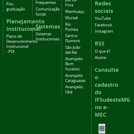
Redes
Frequentes
Pós-
Fora
graduação
Comunicação
sociais
Manhuaçu
Social
Muriaé
YouTube
Planejamento
Rio
Facebook
Sistemas
Institucional
Pomba
Instagram
Sistemas
Santos
Plano de
Institucionais
Dumont
Desenvolvimento
RSS
Institucional
São João
O que é?
- PDI
del-Rei
Assine
Avançado
Bom
Consulte
Sucesso
Avançado
o
Cataguases
cadastro
Avançado
do
Ubá
IFSudesteMG
no e-
MEC