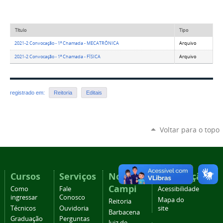
Título
Tipo
2021-2 Convocação - 1ª Chamada - MECATRÔNICA
Arquivo
2021-2 Convocação - 1ª Chamada - FÍSICA
Arquivo
registrado em:
Reitoria
Editais
Voltar para o topo
Cursos
Serviços
Nossos
Navegação
Campi
Como
Fale
Acessibilidade
ingressar
Conosco
Mapa do
Reitoria
Técnicos
Ouvidoria
site
Barbacena
Graduação
Perguntas
Juiz de