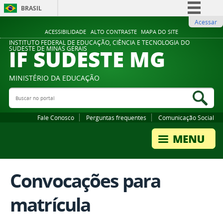
BRASIL
Acessar
Simplifique!
ACESSIBILIDADE
ALTO CONTRASTE
MAPA DO SITE
Comunica BR
INSTITUTO FEDERAL DE EDUCAÇÃO, CIÊNCIA E TECNOLOGIA DO
IF SUDESTE MG
SUDESTE DE MINAS GERAIS
Participe
Acesso à informação
MINISTÉRIO DA EDUCAÇÃO
Legislação
Buscar no portal
Bus
Canais
Fale Conosco
Perguntas frequentes
Comunicação Social
Convocações para
matrícula