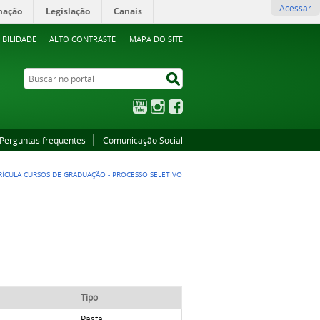
Acessar
mação
Legislação
Canais
IBILIDADE
ALTO CONTRASTE
MAPA DO SITE
Buscar no portal
Buscar no portal
YouTube
Instagram
Facebook
Perguntas frequentes
Comunicação Social
TRÍCULA CURSOS DE GRADUAÇÃO - PROCESSO SELETIVO
Tipo
Pasta