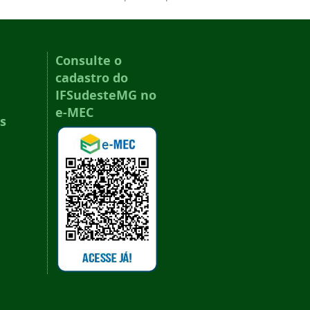
Consulte o
cadastro do
IFSudesteMG no
e-MEC
s