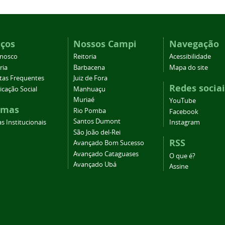
iços
Nossos Campi
Navegação
onosco
Reitoria
Acessibilidade
ria
Barbacena
Mapa do site
tas Frequentes
Juiz de Fora
Redes sociai
cação Social
Manhuaçu
Muriaé
YouTube
emas
Rio Pomba
Facebook
Santos Dumont
s Institucionais
Instagram
São João del-Rei
RSS
Avançado Bom Sucesso
Avançado Cataguases
O que é?
Avançado Ubá
Assine