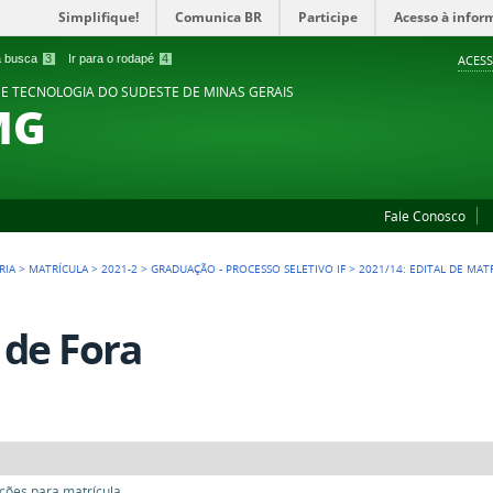
Simplifique!
Comunica BR
Participe
Acesso à infor
 a busca
3
Ir para o rodapé
4
ACESS
 E TECNOLOGIA DO SUDESTE DE MINAS GERAIS
MG
Fale Conosco
RIA
>
MATRÍCULA
>
2021-2
>
GRADUAÇÃO - PROCESSO SELETIVO IF
>
2021/14: EDITAL DE MA
z de Fora
ões para matrícula