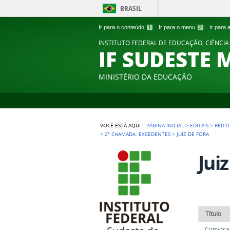
BRASIL
Ir para o conteúdo
1
Ir para o menu
2
Ir para
INSTITUTO FEDERAL DE EDUCAÇÃO, CIÊNCIA
IF SUDESTE 
MINISTÉRIO DA EDUCAÇÃO
VOCÊ ESTÁ AQUI:
PÁGINA INICIAL
>
EDITAIS
>
REITO
>
2ª CHAMADA: EXCEDENTES
>
JUIZ DE FORA
Jui
Título
Convocaç