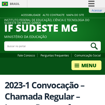
BRASIL
Acessar
Simplifique!
ACESSIBILIDADE
ALTO CONTRASTE
MAPA DO SITE
Comunica BR
INSTITUTO FEDERAL DE EDUCAÇÃO, CIÊNCIA E TECNOLOGIA DO
IF SUDESTE MG
SUDESTE DE MINAS GERAIS
Participe
Acesso à informação
MINISTÉRIO DA EDUCAÇÃO
Legislação
Buscar no portal
Bus
Canais
Fale Conosco
Perguntas frequentes
Comunicação Social
2023-1 Convocação –
Chamada Regular –