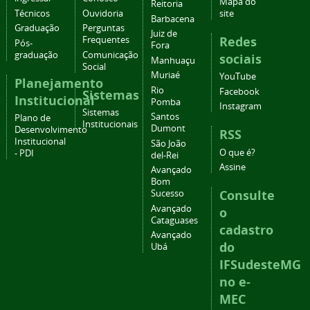
Mapa do
Reitoria
Técnicos
Ouvidoria
site
Barbacena
Graduação
Perguntas
Juiz de
Redes
Frequentes
Pós-
Fora
graduação
Comunicação
sociais
Manhuaçu
Social
Muriaé
YouTube
Planejamento
Rio
Facebook
Sistemas
Institucional
Pomba
Instagram
Sistemas
Santos
Plano de
Institucionais
Dumont
Desenvolvimento
RSS
Institucional
São João
O que é?
- PDI
del-Rei
Assine
Avançado
Bom
Consulte
Sucesso
Avançado
o
Cataguases
cadastro
Avançado
do
Ubá
IFSudesteMG
no e-
MEC