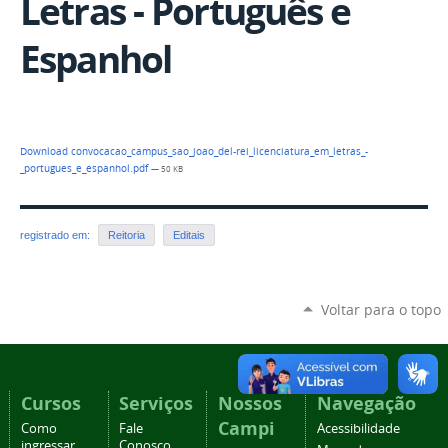
Letras - Português e
Espanhol
Download convocacao_campus_sao_joao_del-rei_licenciatura_em_letras_-
_portugues_e_espanhol.pdf
— 50 KB
registrado em:
Reitoria
Editais
Voltar para o topo
Cursos
Serviços
Nossos
Navegação
Campi
Como
Fale
Acessibilidade
ingressar
Conosco