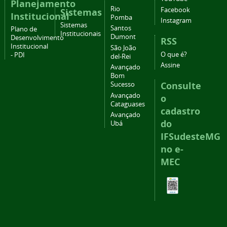
Planejamento
Rio
Facebook
Sistemas
Institucional
Pomba
Instagram
Sistemas
Santos
Plano de
Institucionais
Dumont
Desenvolvimento
RSS
Institucional
São João
O que é?
- PDI
del-Rei
Assine
Avançado
Bom
Consulte
Sucesso
Avançado
o
Cataguases
cadastro
Avançado
do
Ubá
IFSudesteMG
no e-
MEC