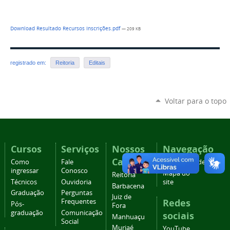
Download Resultado Recursos Inscrições.pdf
— 209 KB
registrado em:
Reitoria
Editais
Voltar para o topo
Cursos
Serviços
Nossos
Navegação
Campi
Como
Fale
Acessibilidade
ingressar
Conosco
Mapa do
Reitoria
Técnicos
Ouvidoria
site
Barbacena
Graduação
Perguntas
Juiz de
Redes
Frequentes
Pós-
Fora
graduação
Comunicação
sociais
Manhuaçu
Social
Muriaé
YouTube