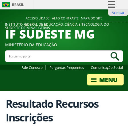
BRASIL
Acessar
Simplifique!
ACESSIBILIDADE
ALTO CONTRASTE
MAPA DO SITE
Comunica BR
INSTITUTO FEDERAL DE EDUCAÇÃO, CIÊNCIA E TECNOLOGIA DO
IF SUDESTE MG
SUDESTE DE MINAS GERAIS
Participe
Acesso à informação
MINISTÉRIO DA EDUCAÇÃO
Legislação
Buscar no portal
Bus
Canais
Fale Conosco
Perguntas frequentes
Comunicação Social
Resultado Recursos
Inscrições