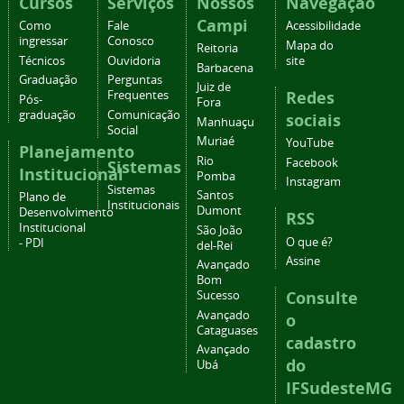
Cursos
Serviços
Nossos
Navegação
Campi
Como
Fale
Acessibilidade
ingressar
Conosco
Mapa do
Reitoria
Técnicos
Ouvidoria
site
Barbacena
Graduação
Perguntas
Juiz de
Redes
Frequentes
Pós-
Fora
graduação
Comunicação
sociais
Manhuaçu
Social
Muriaé
YouTube
Planejamento
Rio
Facebook
Sistemas
Institucional
Pomba
Instagram
Sistemas
Santos
Plano de
Institucionais
Dumont
Desenvolvimento
RSS
Institucional
São João
O que é?
- PDI
del-Rei
Assine
Avançado
Bom
Consulte
Sucesso
Avançado
o
Cataguases
cadastro
Avançado
do
Ubá
IFSudesteMG