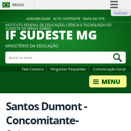
BRASIL
Acessar
Simplifique!
ACESSIBILIDADE
ALTO CONTRASTE
MAPA DO SITE
Comunica BR
INSTITUTO FEDERAL DE EDUCAÇÃO, CIÊNCIA E TECNOLOGIA DO
IF SUDESTE MG
SUDESTE DE MINAS GERAIS
Participe
Acesso à informação
MINISTÉRIO DA EDUCAÇÃO
Legislação
Buscar no portal
Bus
Canais
Fale Conosco
Perguntas frequentes
Comunicação Social
Santos Dumont -
Concomitante-