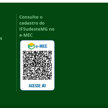
Consulte o
cadastro do
IFSudesteMG no
e-MEC
s