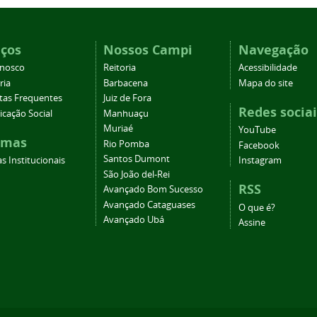
iços
Nossos Campi
Navegação
onosco
Reitoria
Acessibilidade
ria
Barbacena
Mapa do site
tas Frequentes
Juiz de Fora
Redes sociai
cação Social
Manhuaçu
Muriaé
YouTube
emas
Rio Pomba
Facebook
Santos Dumont
s Institucionais
Instagram
São João del-Rei
RSS
Avançado Bom Sucesso
Avançado Cataguases
O que é?
Avançado Ubá
Assine