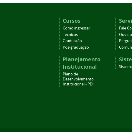
Cursos
Serv
Como ingressar
Fale C
Técnicos
Ouvido
Graduação
Pergun
Pós-graduação
Comuni
Planejamento
Sist
Institucional
Sistema
Plano de
Desenvolvimento
Institucional - PDI