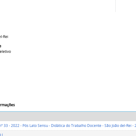
l-Rei
e
eletivo
formações
 n° 33 - 2022 - Pós Lato Sensu - Didática do Trabalho Docente - São João del-Rei -
 I