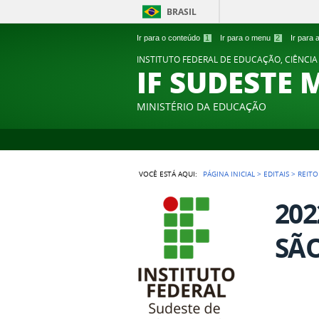
BRASIL
Ir para o conteúdo
1
Ir para o menu
2
Ir para
INSTITUTO FEDERAL DE EDUCAÇÃO, CIÊNCIA
IF SUDESTE 
MINISTÉRIO DA EDUCAÇÃO
VOCÊ ESTÁ AQUI:
PÁGINA INICIAL
>
EDITAIS
>
REITO
202
SÃO