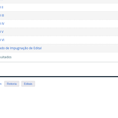
 II
III
 IV
 V
 VI
ado de Impugnação de Edital
sultados
em:
Reitoria
Editais