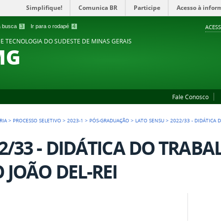
Simplifique!
Comunica BR
Participe
Acesso à infor
 a busca
3
Ir para o rodapé
4
ACESS
 E TECNOLOGIA DO SUDESTE DE MINAS GERAIS
MG
Fale Conosco
RIA
>
PROCESSO SELETIVO
>
2023-1
>
PÓS-GRADUAÇÃO
>
LATO SENSU
>
2022/33 - DIDÁTICA
2/33 - DIDÁTICA DO TRABA
 JOÃO DEL-REI