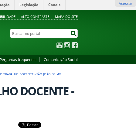
Acessar
mação
Legislação
Canais
IBILIDADE
ALTO CONTRASTE
MAPA DO SITE
Buscar no portal
Buscar no portal
YouTube
Instagram
Facebook
Perguntas frequentes
Comunicação Social
 DO TRABALHO DOCENTE - SÃO JOÃO DEL-REI
LHO DOCENTE -