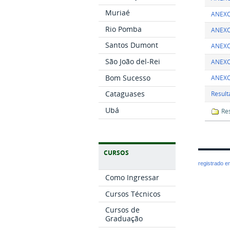
Muriaé
ANEXO
Rio Pomba
ANEXO 
Santos Dumont
ANEXO
São João del-Rei
ANEXO
Bom Sucesso
ANEXO
Cataguases
Result
Ubá
Re
CURSOS
registrado 
Como Ingressar
Cursos Técnicos
Cursos de
Graduação